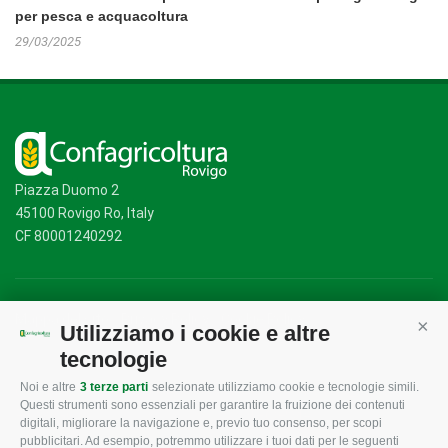
per pesca e acquacoltura
29/03/2025
Piazza Duomo 2
45100 Rovigo Ro, Italy
CF 80001240292
Mappa del sito
/
Privacy Policy
/
Cookie Policy
Utilizziamo i cookie e altre
Cont
tecnologie
Noi e altre
3 terze parti
selezionate utilizziamo cookie e tecnologie simili.
CONFAGRICOLTURA
CONFAGRICOLTURA
Questi strumenti sono essenziali per garantire la fruizione dei contenuti
ROVIGO
INFORMA
digitali, migliorare la navigazione e, previo tuo consenso, per scopi
pubblicitari. Ad esempio, potremmo utilizzare i tuoi dati per le seguenti