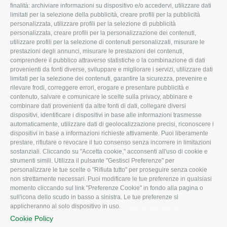
L'Associazione
Tecnico
finalità: archiviare informazioni su dispositivo e/o accedervi, utilizzare dati
limitati per la selezione della pubblicità, creare profili per la pubblicità
Missione e Progetto
Fiscale
personalizzata, utilizzare profili per la selezione di pubblicità
Organigramma aziendale
Lavoro
personalizzata, creare profili per la personalizzazione dei contenuti,
utilizzare profili per la selezione di contenuti personalizzati, misurare le
I Nostri Servizi
Ambiente
prestazioni degli annunci, misurare le prestazioni dei contenuti,
comprendere il pubblico attraverso statistiche o la combinazione di dati
Uffici della Sede
Associazione
provenienti da fonti diverse, sviluppare e migliorare i servizi, utilizzare dati
provinciale
limitati per la selezione dei contenuti, garantire la sicurezza, prevenire e
Le Sedi di Zona
rilevare frodi, correggere errori, erogare e presentare pubblicità e
CONFAGRICOLTURA
contenuto, salvare e comunicare le scelte sulla privacy, abbinare e
Agricoltori S.r.l.
ATTIVA
combinare dati provenienti da altre fonti di dati, collegare diversi
dispositivi, identificare i dispositivi in base alle informazioni trasmesse
Whistleblowing
Notizie in evidenza
automaticamente, utilizzare dati di geolocalizzazione precisi, riconoscere i
Confagricoltura Rovigo e
dispositivi in base a informazioni richieste attivamente. Puoi liberamente
Eventi
Agricoltori srl
prestare, rifiutare o revocare il tuo consenso senza incorrere in limitazioni
Comunicati Stampa
sostanziali. Cliccando su "Accetta cookie," acconsenti all'uso di cookie e
strumenti simili. Utilizza il pulsante "Gestisci Preferenze" per
Video
personalizzare le tue scelte o "Rifiuta tutto" per proseguire senza cookie
non strettamente necessari. Puoi modificare le tue preferenze in qualsiasi
Iscrizione Newsletter
momento cliccando sul link "Preferenze Cookie" in fondo alla pagina o
Newsletter
sull'icona dello scudo in basso a sinistra. Le tue preferenze si
applicheranno al solo dispositivo in uso.
Archivio Periodici
Cookie Policy