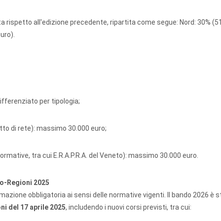
ata rispetto all'edizione precedente, ripartita come segue: Nord: 30% (
uro).
ferenziato per tipologia;
to di rete): massimo 30.000 euro;
ormative, tra cui E.R.A.P.R.A. del Veneto): massimo 30.000 euro.
to-Regioni 2025
rmazione obbligatoria ai sensi delle normative vigenti. Il bando 2026 è 
i del 17 aprile 2025
, includendo i nuovi corsi previsti, tra cui: