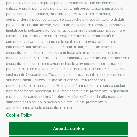
Organigramma aziendale
Lavoro
personalizzata, creare profili per la personalizzazione dei contenuti,
utilizzare profili per la selezione di contenuti personalizzati, misurare le
I Nostri Servizi
Ambiente
prestazioni degli annunci, misurare le prestazioni dei contenuti,
comprendere il pubblico attraverso statistiche o la combinazione di dati
Uffici della Sede
Associazione
provenienti da fonti diverse, sviluppare e migliorare i servizi, utilizzare dati
provinciale
limitati per la selezione dei contenuti, garantire la sicurezza, prevenire e
Le Sedi di Zona
rilevare frodi, correggere errori, erogare e presentare pubblicità e
CONFAGRICOLTURA
contenuto, salvare e comunicare le scelte sulla privacy, abbinare e
Agricoltori S.r.l.
ATTIVA
combinare dati provenienti da altre fonti di dati, collegare diversi
dispositivi, identificare i dispositivi in base alle informazioni trasmesse
Whistleblowing
Notizie in evidenza
automaticamente, utilizzare dati di geolocalizzazione precisi, riconoscere i
Confagricoltura Rovigo e
dispositivi in base a informazioni richieste attivamente. Puoi liberamente
Eventi
Agricoltori srl
prestare, rifiutare o revocare il tuo consenso senza incorrere in limitazioni
Comunicati Stampa
sostanziali. Cliccando su "Accetta cookie," acconsenti all'uso di cookie e
strumenti simili. Utilizza il pulsante "Gestisci Preferenze" per
Video
personalizzare le tue scelte o "Rifiuta tutto" per proseguire senza cookie
non strettamente necessari. Puoi modificare le tue preferenze in qualsiasi
Iscrizione Newsletter
momento cliccando sul link "Preferenze Cookie" in fondo alla pagina o
Newsletter
sull'icona dello scudo in basso a sinistra. Le tue preferenze si
applicheranno al solo dispositivo in uso.
Archivio Periodici
Cookie Policy
Accetta cookie