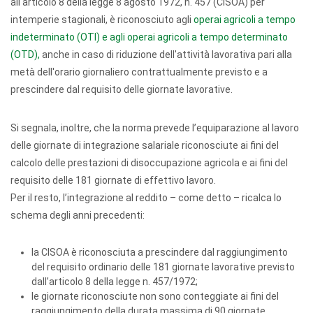
all'articolo 8 della legge 8 agosto 1972, n. 457 (CISOA) per
intemperie stagionali, è riconosciuto agli
operai agricoli a tempo
indeterminato (OTI) e agli operai agricoli a tempo determinato
(OTD),
anche in caso di riduzione dell'attività lavorativa pari alla
metà dell'orario giornaliero contrattualmente previsto e a
prescindere dal requisito delle giornate lavorative.
Si segnala, inoltre, che la norma prevede l’equiparazione al lavoro
delle giornate di integrazione salariale riconosciute ai fini del
calcolo delle prestazioni di disoccupazione agricola e ai fini del
requisito delle 181 giornate di effettivo lavoro.
Per il resto, l’integrazione al reddito – come detto – ricalca lo
schema degli anni precedenti:
la CISOA è riconosciuta a prescindere dal raggiungimento
del requisito ordinario delle 181 giornate lavorative previsto
dall’articolo 8 della legge n. 457/1972;
le giornate riconosciute non sono conteggiate ai fini del
raggiungimento della durata massima di 90 giornate