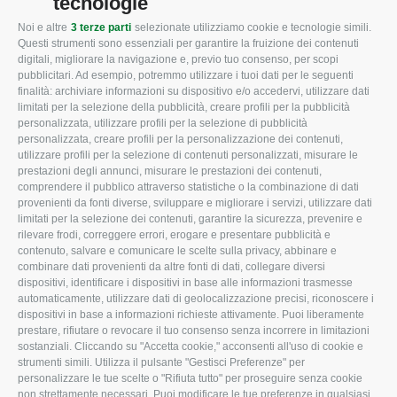
tecnologie
Noi e altre
3 terze parti
selezionate utilizziamo cookie e tecnologie simili.
CONFAGRICOLTURA
CONFAGRICOLTURA
Questi strumenti sono essenziali per garantire la fruizione dei contenuti
ROVIGO
INFORMA
digitali, migliorare la navigazione e, previo tuo consenso, per scopi
pubblicitari. Ad esempio, potremmo utilizzare i tuoi dati per le seguenti
L'Associazione
Tecnico
finalità: archiviare informazioni su dispositivo e/o accedervi, utilizzare dati
limitati per la selezione della pubblicità, creare profili per la pubblicità
Missione e Progetto
Fiscale
personalizzata, utilizzare profili per la selezione di pubblicità
Organigramma aziendale
Lavoro
personalizzata, creare profili per la personalizzazione dei contenuti,
utilizzare profili per la selezione di contenuti personalizzati, misurare le
I Nostri Servizi
Ambiente
prestazioni degli annunci, misurare le prestazioni dei contenuti,
comprendere il pubblico attraverso statistiche o la combinazione di dati
Uffici della Sede
Associazione
provenienti da fonti diverse, sviluppare e migliorare i servizi, utilizzare dati
provinciale
limitati per la selezione dei contenuti, garantire la sicurezza, prevenire e
Le Sedi di Zona
rilevare frodi, correggere errori, erogare e presentare pubblicità e
CONFAGRICOLTURA
contenuto, salvare e comunicare le scelte sulla privacy, abbinare e
Agricoltori S.r.l.
ATTIVA
combinare dati provenienti da altre fonti di dati, collegare diversi
dispositivi, identificare i dispositivi in base alle informazioni trasmesse
Whistleblowing
Notizie in evidenza
automaticamente, utilizzare dati di geolocalizzazione precisi, riconoscere i
Confagricoltura Rovigo e
dispositivi in base a informazioni richieste attivamente. Puoi liberamente
Eventi
Agricoltori srl
prestare, rifiutare o revocare il tuo consenso senza incorrere in limitazioni
Comunicati Stampa
sostanziali. Cliccando su "Accetta cookie," acconsenti all'uso di cookie e
strumenti simili. Utilizza il pulsante "Gestisci Preferenze" per
Video
personalizzare le tue scelte o "Rifiuta tutto" per proseguire senza cookie
non strettamente necessari. Puoi modificare le tue preferenze in qualsiasi
Iscrizione Newsletter