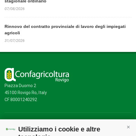
stagionale ordinario
07/08/2026
Rinnovo del contratto provinciale di lavoro degli impiegati
agricoli
31/07/2026
Piazza Duomo 2
45100 Rovigo Ro, Italy
CF 80001240292
Mappa del sito
/
Privacy Policy
/
Cookie Policy
Utilizziamo i cookie e altre
Cont