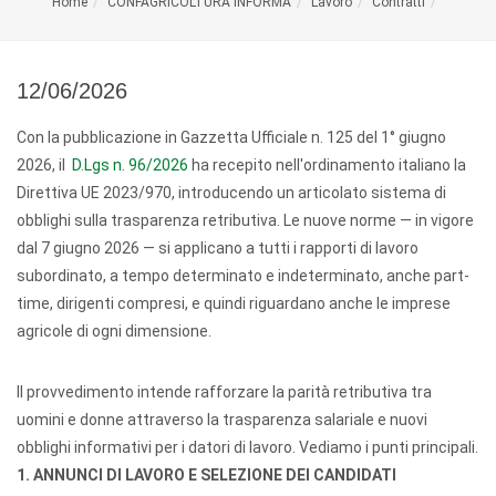
Home
CONFAGRICOLTURA INFORMA
Lavoro
Contratti
12/06/2026
Con la pubblicazione in Gazzetta Ufficiale n. 125 del 1° giugno
2026, il
D.Lgs n. 96/2026
ha recepito nell'ordinamento italiano la
Direttiva UE 2023/970, introducendo un articolato sistema di
obblighi sulla trasparenza retributiva. Le nuove norme — in vigore
dal 7 giugno 2026 — si applicano a tutti i rapporti di lavoro
subordinato, a tempo determinato e indeterminato, anche part-
time, dirigenti compresi, e quindi riguardano anche le imprese
agricole di ogni dimensione.
Il provvedimento intende rafforzare la parità retributiva tra
uomini e donne attraverso la trasparenza salariale e nuovi
obblighi informativi per i datori di lavoro. Vediamo i punti principali.
1. ANNUNCI DI LAVORO E SELEZIONE DEI CANDIDATI