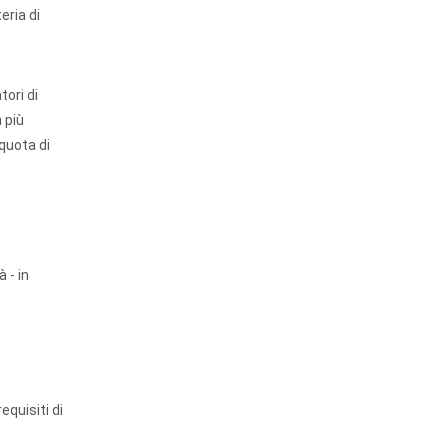
eria di
tori di
 più
 quota di
 - in
equisiti di