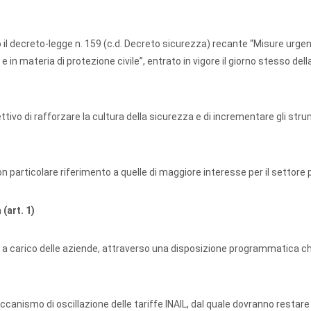
o il decreto-legge n. 159 (c.d. Decreto sicurezza) recante “Misure urgent
 e in materia di protezione civile”, entrato in vigore il giorno stesso del
tivo di rafforzare la cultura della sicurezza e di incrementare gli stru
on particolare riferimento a quelle di maggiore interesse per il settore 
(art. 1)
ica a carico delle aziende, attraverso una disposizione programmatica c
canismo di oscillazione delle tariffe INAIL, dal quale dovranno restare 