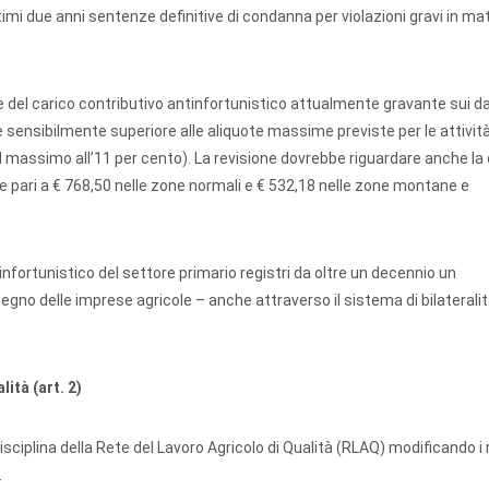
imi due anni sentenze definitive di condanna per violazioni gravi in mat
ne del carico contributivo antinfortunistico attualmente gravante sui da
ore sensibilmente superiore alle aliquote massime previste per le attività
 al massimo all’11 per cento). La revisione dovrebbe riguardare anche la
nte pari a € 768,50 nelle zone normali e € 532,18 nelle zone montane e
nfortunistico del settore primario registri da oltre un decennio un
gno delle imprese agricole – anche attraverso il sistema di bilateralità
ità (art. 2)
sciplina della Rete del Lavoro Agricolo di Qualità (RLAQ) modificando i r
.