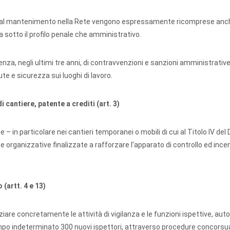
ione e al mantenimento nella Rete vengono espressamente ricomprese anc
ia sotto il profilo penale che amministrativo.
senza, negli ultimi tre anni, di contravvenzioni e sanzioni amministrative
ute e sicurezza sui luoghi di lavoro.
i cantiere, patente a crediti (art. 3)
– in particolare nei cantieri temporanei o mobili di cui al Titolo IV del 
organizzative finalizzate a rafforzare l’apparato di controllo ed incen
(artt. 4 e 13)
ziare concretamente le attività di vigilanza e le funzioni ispettive, au
empo indeterminato 300 nuovi ispettori, attraverso procedure concorsua