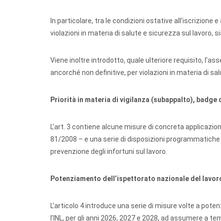
In particolare, tra le condizioni ostative all’iscriz
violazioni in materia di salute e sicurezza sul lavoro, s
Viene inoltre introdotto, quale ulteriore requisito, l’as
ancorché non definitive, per violazioni in materia di sal
Priorità in materia di vigilanza (subappalto), badge d
L’art. 3 contiene alcune misure di concreta applicazione 
81/2008 – e una serie di disposizioni programmatiche e 
prevenzione degli infortuni sul lavoro.
Potenziamento dell’ispettorato nazionale del lavoro 
L’articolo 4 introduce una serie di misure volte a poten
l’INL, per gli anni 2026, 2027 e 2028, ad assumere a t