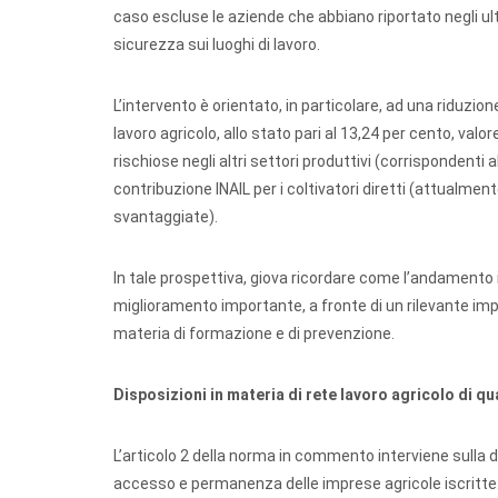
caso escluse le aziende che abbiano riportato negli ult
sicurezza sui luoghi di lavoro.
L’intervento è orientato, in particolare, ad una riduzio
lavoro agricolo, allo stato pari al 13,24 per cento, val
rischiose negli altri settori produttivi (corrispondenti
contribuzione INAIL per i coltivatori diretti (attualme
svantaggiate).
In tale prospettiva, giova ricordare come l’andamento i
miglioramento importante, a fronte di un rilevante impe
materia di formazione e di prevenzione.
Disposizioni in materia di rete lavoro agricolo di qual
L’articolo 2 della norma in commento interviene sulla di
accesso e permanenza delle imprese agricole iscritte