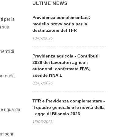
ULTIME NEWS
Previdenza complementare:
i per la
modello provvisorio per la
la sua
destinazione del TFR
10/07/2026
menti di
Previdenza agricola - Contributi
2026 dei lavoratori agricoli
autonomi: confermata l'IVS,
scende l'INAIL
primario.
03/07/2026
TFR e Previdenza complementare -
Il quadro generale e le novità della
he riguarda
Legge di Bilancio 2026
15/05/2026
in ogni