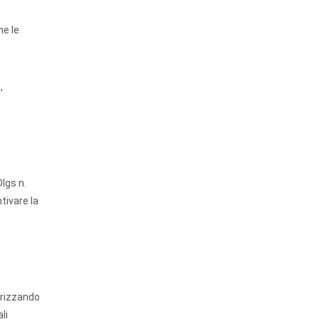
he le
,
Dlgs n.
tivare la
torizzando
li