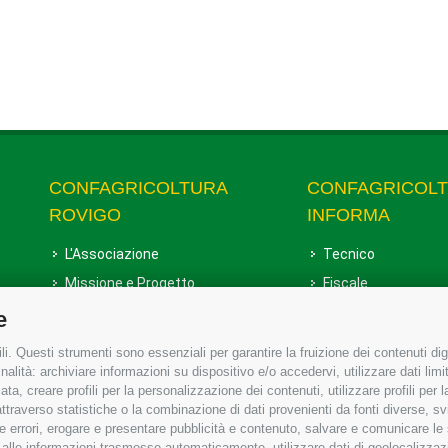
CONFAGRICOLTURA
CONFAGRICOL
ROVIGO
INFORMA
L'Associazione
Tecnico
Missione e Progetto
Fiscale
Organigramma aziendale
Lavoro
e
I Nostri Servizi
Ambiente
i. Questi strumenti sono essenziali per garantire la fruizione dei contenuti dig
Uffici della Sede provinciale
Associazione
alità: archiviare informazioni su dispositivo e/o accedervi, utilizzare dati limita
zata, creare profili per la personalizzazione dei contenuti, utilizzare profili per
Le Sedi di Zona
raverso statistiche o la combinazione di dati provenienti da fonti diverse, svilu
Agricoltori S.r.l.
ere errori, erogare e presentare pubblicità e contenuto, salvare e comunicare le
base alle informazioni trasmesse automaticamente, utilizzare dati di geolocalizzaz