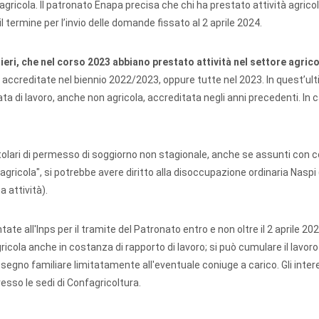
agricola. Il patronato Enapa precisa che chi ha prestato attività agric
l termine per l’invio delle domande fissato al 2 aprile 2024.
anieri, che nel corso 2023 abbiano prestato attività nel settore agrico
, accreditate nel biennio 2022/2023, oppure tutte nel 2023. In quest’ul
ta di lavoro, anche non agricola, accreditata negli anni precedenti. In 
e titolari di permesso di soggiorno non stagionale, anche se assunti con 
 agricola", si potrebbe avere diritto alla disoccupazione ordinaria Naspi
 attività).
te all'Inps per il tramite del Patronato entro e non oltre il 2 aprile 202
cola anche in costanza di rapporto di lavoro; si può cumulare il lavoro
assegno familiare limitatamente all'eventuale coniuge a carico. Gli inter
resso le sedi di Confagricoltura.