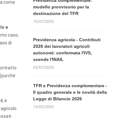
Previdenza complementare:
ola come
modello provvisorio per la
destinazione del TFR
10/07/2026
lo e
timo caso,
Previdenza agricola - Contributi
caso di
2026 dei lavoratori agricoli
autonomi: confermata l'IVS,
scende l'INAIL
03/07/2026
contratto
 (purché
TFR e Previdenza complementare -
Il quadro generale e le novità della
Legge di Bilancio 2026
4; è
15/05/2026
 agricolo
essati