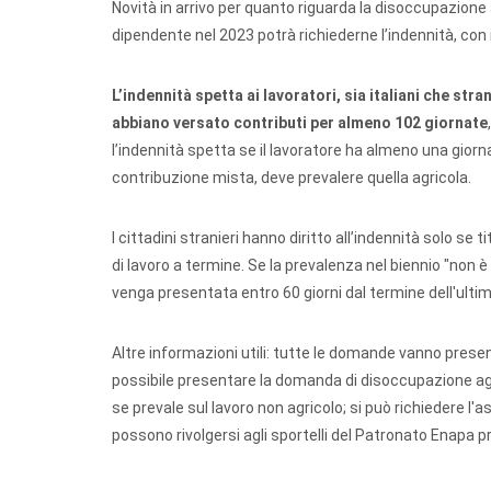
Novità in arrivo per quanto riguarda la disoccupazione 
dipendente nel 2023 potrà richiederne l’indennità, con i
L’indennità spetta ai lavoratori, sia italiani che str
abbiano versato contributi per almeno 102 giornate
l’indennità spetta se il lavoratore ha almeno una giorna
contribuzione mista, deve prevalere quella agricola.
I cittadini stranieri hanno diritto all’indennità solo s
di lavoro a termine. Se la prevalenza nel biennio "non è
venga presentata entro 60 giorni dal termine dell'ultima
Altre informazioni utili: tutte le domande vanno presenta
possibile presentare la domanda di disoccupazione agri
se prevale sul lavoro non agricolo; si può richiedere l'
possono rivolgersi agli sportelli del Patronato Enapa p