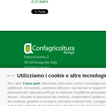
STAMPA
Piazza Duomo 2
45100 Rovigo Ro, Italy
CF 80001240292
Utilizziamo i cookie e altre tecnologi
Noi e altre
3 terze parti
selezionate utilizziamo cookie e tecnologie simil
Mappa del sito
/
Privacy Policy
/
Cookie Policy
pubblicitari. Ad esempio, potremmo utilizzare i tuoi dati per le seguenti fin
personalizzata, utilizzare profili per la selezione di pubblicità personaliz
annunci, misurare le prestazioni dei contenuti, comprendere il pubblico att
dei contenuti, garantire la sicurezza, prevenire e rilevare frodi, corregg
fonti di dati, collegare diversi dispositivi, identificare i dispositivi in 