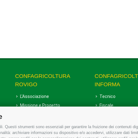
CONFAGRICOLTURA
CONFAGRICOL
ROVIGO
INFORMA
L'Associazione
Tecnico
Missione e Progetto
Fiscale
Organigramma aziendale
Lavoro
e
I Nostri Servizi
Ambiente
i. Questi strumenti sono essenziali per garantire la fruizione dei contenuti dig
Uffici della Sede provinciale
Associazione
alità: archiviare informazioni su dispositivo e/o accedervi, utilizzare dati limita