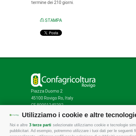
termine dei 210 giorni.
STAMPA
Piazza Duomo 2
45100 Rovigo Ro, Italy
CF 80001240292
Utilizziamo i cookie e altre tecnologi
Noi e altre
3 terze parti
selezionate utilizziamo cookie e tecnologie simil
Mappa del sito
/
Privacy Policy
/
Cookie Policy
pubblicitari. Ad esempio, potremmo utilizzare i tuoi dati per le seguenti fin