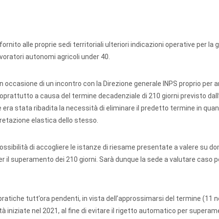
nito alle proprie sedi territoriali ulteriori indicazioni operative per la
voratori autonomi agricoli under 40.
in occasione di un incontro con la Direzione generale INPS proprio per 
, soprattutto a causa del termine decadenziale di 210 giorni previsto dal
 era stata ribadita la necessità di eliminare il predetto termine in qua
retazione elastica dello stesso.
ssibilità di accogliere le istanze di riesame presentate a valere su d
 il superamento dei 210 giorni. Sarà dunque la sede a valutare caso p
le pratiche tutt’ora pendenti, in vista dell’approssimarsi del termine (1
ità iniziate nel 2021, al fine di evitare il rigetto automatico per supera