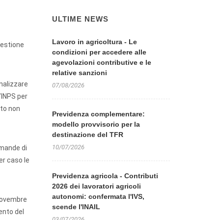
ULTIME NEWS
Lavoro in agricoltura - Le
 gestione
condizioni per accedere alle
agevolazioni contributive e le
relative sanzioni
analizzare
07/08/2026
l’INPS per
nto non
Previdenza complementare:
modello provvisorio per la
destinazione del TFR
10/07/2026
omande di
er caso le
Previdenza agricola - Contributi
2026 dei lavoratori agricoli
autonomi: confermata l'IVS,
1 novembre
scende l'INAIL
mento del
03/07/2026