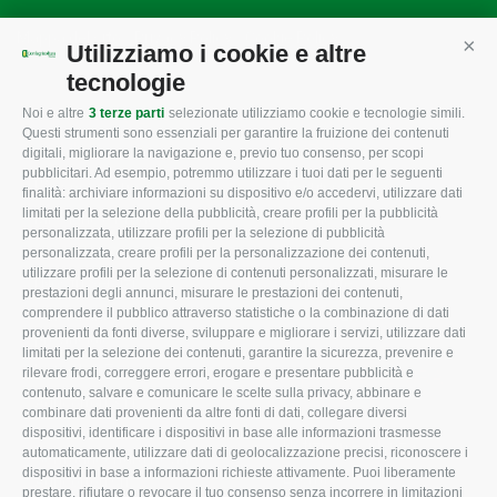
Mappa del sito
/
Privacy Policy
/
Cookie Policy
Utilizziamo i cookie e altre
Cont
tecnologie
Noi e altre
3 terze parti
selezionate utilizziamo cookie e tecnologie simili.
CONFAGRICOLTURA
CONFAGRICOLTURA
Questi strumenti sono essenziali per garantire la fruizione dei contenuti
ROVIGO
INFORMA
digitali, migliorare la navigazione e, previo tuo consenso, per scopi
pubblicitari. Ad esempio, potremmo utilizzare i tuoi dati per le seguenti
L'Associazione
Tecnico
finalità: archiviare informazioni su dispositivo e/o accedervi, utilizzare dati
limitati per la selezione della pubblicità, creare profili per la pubblicità
Missione e Progetto
Fiscale
personalizzata, utilizzare profili per la selezione di pubblicità
Organigramma aziendale
Lavoro
personalizzata, creare profili per la personalizzazione dei contenuti,
utilizzare profili per la selezione di contenuti personalizzati, misurare le
I Nostri Servizi
Ambiente
prestazioni degli annunci, misurare le prestazioni dei contenuti,
comprendere il pubblico attraverso statistiche o la combinazione di dati
Uffici della Sede
Associazione
provenienti da fonti diverse, sviluppare e migliorare i servizi, utilizzare dati
provinciale
limitati per la selezione dei contenuti, garantire la sicurezza, prevenire e
Le Sedi di Zona
rilevare frodi, correggere errori, erogare e presentare pubblicità e
CONFAGRICOLTURA
contenuto, salvare e comunicare le scelte sulla privacy, abbinare e
Agricoltori S.r.l.
ATTIVA
combinare dati provenienti da altre fonti di dati, collegare diversi
dispositivi, identificare i dispositivi in base alle informazioni trasmesse
Whistleblowing
Notizie in evidenza
automaticamente, utilizzare dati di geolocalizzazione precisi, riconoscere i
Confagricoltura Rovigo e
dispositivi in base a informazioni richieste attivamente. Puoi liberamente
Eventi
Agricoltori srl
prestare, rifiutare o revocare il tuo consenso senza incorrere in limitazioni