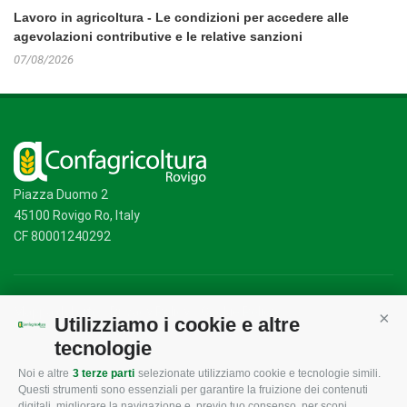
Lavoro in agricoltura - Le condizioni per accedere alle
agevolazioni contributive e le relative sanzioni
07/08/2026
Piazza Duomo 2
45100 Rovigo Ro, Italy
CF 80001240292
Mappa del sito
/
Privacy Policy
/
Cookie Policy
Utilizziamo i cookie e altre
Cont
tecnologie
Noi e altre
3 terze parti
selezionate utilizziamo cookie e tecnologie simili.
CONFAGRICOLTURA
CONFAGRICOLTURA
Questi strumenti sono essenziali per garantire la fruizione dei contenuti
ROVIGO
INFORMA
digitali, migliorare la navigazione e, previo tuo consenso, per scopi