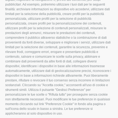
pubblicitari. Ad esempio, potremmo utilizzare i tuoi dati per le seguenti
L'Associazione
Tecnico
finalità: archiviare informazioni su dispositivo e/o accedervi, utilizzare dati
limitati per la selezione della pubblicità, creare profili per la pubblicità
Missione e Progetto
Fiscale
personalizzata, utilizzare profili per la selezione di pubblicità
Organigramma aziendale
Lavoro
personalizzata, creare profili per la personalizzazione dei contenuti,
utilizzare profili per la selezione di contenuti personalizzati, misurare le
I Nostri Servizi
Ambiente
prestazioni degli annunci, misurare le prestazioni dei contenuti,
comprendere il pubblico attraverso statistiche o la combinazione di dati
Uffici della Sede
Associazione
provenienti da fonti diverse, sviluppare e migliorare i servizi, utilizzare dati
provinciale
limitati per la selezione dei contenuti, garantire la sicurezza, prevenire e
Le Sedi di Zona
rilevare frodi, correggere errori, erogare e presentare pubblicità e
CONFAGRICOLTURA
contenuto, salvare e comunicare le scelte sulla privacy, abbinare e
Agricoltori S.r.l.
ATTIVA
combinare dati provenienti da altre fonti di dati, collegare diversi
dispositivi, identificare i dispositivi in base alle informazioni trasmesse
Whistleblowing
Notizie in evidenza
automaticamente, utilizzare dati di geolocalizzazione precisi, riconoscere i
Confagricoltura Rovigo e
dispositivi in base a informazioni richieste attivamente. Puoi liberamente
Eventi
Agricoltori srl
prestare, rifiutare o revocare il tuo consenso senza incorrere in limitazioni
Comunicati Stampa
sostanziali. Cliccando su "Accetta cookie," acconsenti all'uso di cookie e
strumenti simili. Utilizza il pulsante "Gestisci Preferenze" per
Video
personalizzare le tue scelte o "Rifiuta tutto" per proseguire senza cookie
non strettamente necessari. Puoi modificare le tue preferenze in qualsiasi
Iscrizione Newsletter
momento cliccando sul link "Preferenze Cookie" in fondo alla pagina o
Newsletter
sull'icona dello scudo in basso a sinistra. Le tue preferenze si
applicheranno al solo dispositivo in uso.
Archivio Periodici