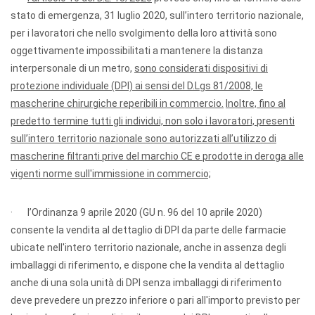
stato di emergenza, 31 luglio 2020, sull’intero territorio nazionale,
per i lavoratori che nello svolgimento della loro attività sono
oggettivamente impossibilitati a mantenere la distanza
interpersonale di un metro,
sono considerati dispositivi di
protezione individuale (DPI) ai sensi del D.Lgs 81/2008, le
mascherine chirurgiche reperibili in commercio.
Inoltre, fino al
predetto termine tutti gli individui, non solo i lavoratori, presenti
sull’intero territorio nazionale sono autorizzati all’utilizzo di
mascherine filtranti prive del marchio CE e prodotte in deroga alle
vigenti norme sull'immissione in commercio;
· l’Ordinanza 9 aprile 2020 (GU n. 96 del 10 aprile 2020)
consente la vendita al dettaglio di DPI da parte delle farmacie
ubicate nell'intero territorio nazionale, anche in assenza degli
imballaggi di riferimento, e dispone che la vendita al dettaglio
anche di una sola unità di DPI senza imballaggi di riferimento
deve prevedere un prezzo inferiore o pari all'importo previsto per