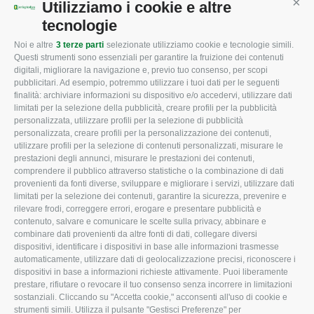
Utilizziamo i cookie e altre
Cont
tecnologie
Noi e altre
3 terze parti
selezionate utilizziamo cookie e tecnologie simili.
CONFAGRICOLTURA
CONFAGRICOLTURA
Questi strumenti sono essenziali per garantire la fruizione dei contenuti
ROVIGO
INFORMA
digitali, migliorare la navigazione e, previo tuo consenso, per scopi
pubblicitari. Ad esempio, potremmo utilizzare i tuoi dati per le seguenti
L'Associazione
Tecnico
finalità: archiviare informazioni su dispositivo e/o accedervi, utilizzare dati
limitati per la selezione della pubblicità, creare profili per la pubblicità
Missione e Progetto
Fiscale
personalizzata, utilizzare profili per la selezione di pubblicità
Organigramma aziendale
Lavoro
personalizzata, creare profili per la personalizzazione dei contenuti,
utilizzare profili per la selezione di contenuti personalizzati, misurare le
I Nostri Servizi
Ambiente
prestazioni degli annunci, misurare le prestazioni dei contenuti,
comprendere il pubblico attraverso statistiche o la combinazione di dati
Uffici della Sede
Associazione
provenienti da fonti diverse, sviluppare e migliorare i servizi, utilizzare dati
provinciale
limitati per la selezione dei contenuti, garantire la sicurezza, prevenire e
Le Sedi di Zona
rilevare frodi, correggere errori, erogare e presentare pubblicità e
CONFAGRICOLTURA
contenuto, salvare e comunicare le scelte sulla privacy, abbinare e
Agricoltori S.r.l.
ATTIVA
combinare dati provenienti da altre fonti di dati, collegare diversi
dispositivi, identificare i dispositivi in base alle informazioni trasmesse
Whistleblowing
Notizie in evidenza
automaticamente, utilizzare dati di geolocalizzazione precisi, riconoscere i
Confagricoltura Rovigo e
dispositivi in base a informazioni richieste attivamente. Puoi liberamente
Eventi
Agricoltori srl
prestare, rifiutare o revocare il tuo consenso senza incorrere in limitazioni
Comunicati Stampa
sostanziali. Cliccando su "Accetta cookie," acconsenti all'uso di cookie e
strumenti simili. Utilizza il pulsante "Gestisci Preferenze" per