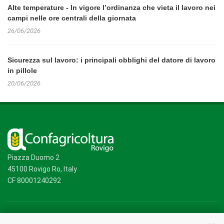
Alte temperature - In vigore l’ordinanza che vieta il lavoro nei
campi nelle ore centrali della giornata
26/06/2026
Sicurezza sul lavoro: i principali obblighi del datore di lavoro
in pillole
20/06/2026
Piazza Duomo 2
45100 Rovigo Ro, Italy
CF 80001240292
Mappa del sito
/
Privacy Policy
/
Cookie Policy