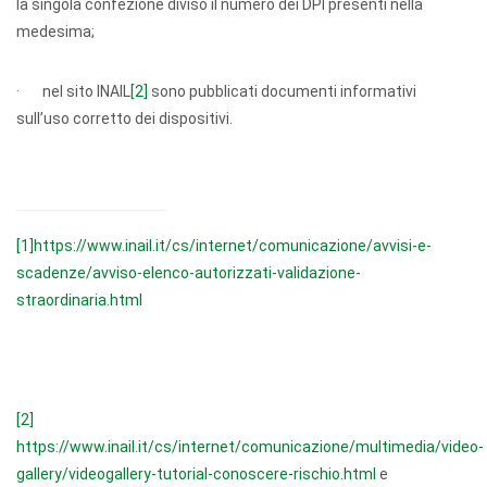
la singola confezione diviso il numero dei DPI presenti nella
medesima;
· nel sito INAIL
[2]
sono pubblicati documenti informativi
sull’uso corretto dei dispositivi.
[1]
https://www.inail.it/cs/internet/comunicazione/avvisi-e-
scadenze/avviso-elenco-autorizzati-validazione-
straordinaria.html
[2]
https://www.inail.it/cs/internet/comunicazione/multimedia/video-
gallery/videogallery-tutorial-conoscere-rischio.html
e