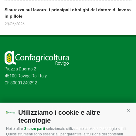
Sicurezza sul lavoro: i principali obblighi del datore di lavoro
in pillole
20/06/2026
Piazza Duomo 2
45100 Rovigo Ro, Italy
CF 80001240292
Mappa del sito
/
Privacy Policy
/
Cookie Policy
Utilizziamo i cookie e altre
Cont
tecnologie
Noi e altre
3 terze parti
selezionate utilizziamo cookie e tecnologie simili.
CONFAGRICOLTURA
CONFAGRICOLTURA
Questi strumenti sono essenziali per garantire la fruizione dei contenuti