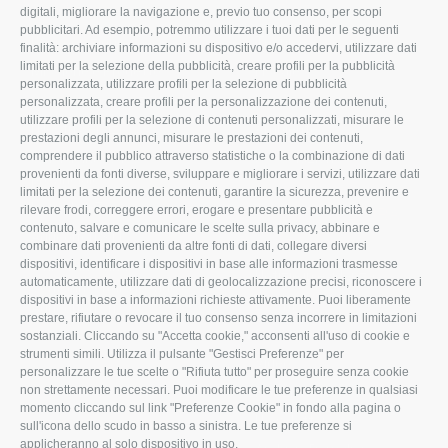
ROVIGO
INFORMA
digitali, migliorare la navigazione e, previo tuo consenso, per scopi
pubblicitari. Ad esempio, potremmo utilizzare i tuoi dati per le seguenti
L'Associazione
Tecnico
finalità: archiviare informazioni su dispositivo e/o accedervi, utilizzare dati
limitati per la selezione della pubblicità, creare profili per la pubblicità
Missione e Progetto
Fiscale
personalizzata, utilizzare profili per la selezione di pubblicità
Organigramma aziendale
Lavoro
personalizzata, creare profili per la personalizzazione dei contenuti,
utilizzare profili per la selezione di contenuti personalizzati, misurare le
I Nostri Servizi
Ambiente
prestazioni degli annunci, misurare le prestazioni dei contenuti,
comprendere il pubblico attraverso statistiche o la combinazione di dati
Uffici della Sede
Associazione
provenienti da fonti diverse, sviluppare e migliorare i servizi, utilizzare dati
provinciale
limitati per la selezione dei contenuti, garantire la sicurezza, prevenire e
Le Sedi di Zona
rilevare frodi, correggere errori, erogare e presentare pubblicità e
CONFAGRICOLTURA
contenuto, salvare e comunicare le scelte sulla privacy, abbinare e
Agricoltori S.r.l.
ATTIVA
combinare dati provenienti da altre fonti di dati, collegare diversi
dispositivi, identificare i dispositivi in base alle informazioni trasmesse
Whistleblowing
Notizie in evidenza
automaticamente, utilizzare dati di geolocalizzazione precisi, riconoscere i
Confagricoltura Rovigo e
dispositivi in base a informazioni richieste attivamente. Puoi liberamente
Eventi
Agricoltori srl
prestare, rifiutare o revocare il tuo consenso senza incorrere in limitazioni
Comunicati Stampa
sostanziali. Cliccando su "Accetta cookie," acconsenti all'uso di cookie e
strumenti simili. Utilizza il pulsante "Gestisci Preferenze" per
Video
personalizzare le tue scelte o "Rifiuta tutto" per proseguire senza cookie
non strettamente necessari. Puoi modificare le tue preferenze in qualsiasi
Iscrizione Newsletter
momento cliccando sul link "Preferenze Cookie" in fondo alla pagina o
Newsletter
sull'icona dello scudo in basso a sinistra. Le tue preferenze si
applicheranno al solo dispositivo in uso.