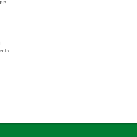
 per
i
mento.