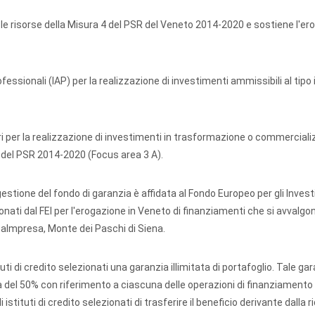
on le risorse della Misura 4 del PSR del Veneto 2014-2020 e sostiene l'er
fessionali (IAP) per la realizzazione di investimenti ammissibili al tipo
 per la realizzazione di investimenti in trasformazione o commercial
.1 del PSR 2014-2020 (Focus area 3 A).
gestione del fondo di garanzia è affidata al Fondo Europeo per gli Inves
ezionati dal FEI per l'erogazione in Veneto di finanziamenti che si avvalgo
caImpresa, Monte dei Paschi di Siena.
uti di credito selezionati una garanzia illimitata di portafoglio. Tale ga
zia del 50% con riferimento a ciascuna delle operazioni di finanziamento 
istituti di credito selezionati di trasferire il beneficio derivante dalla 