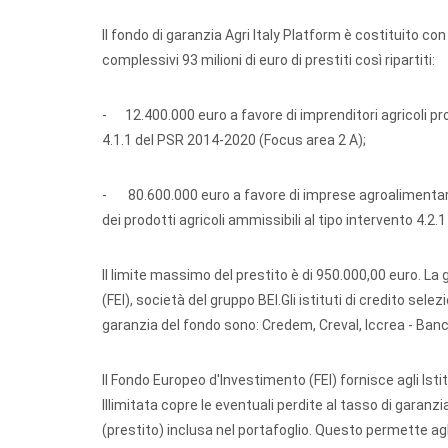
Il fondo di garanzia Agri Italy Platform è costituito c
complessivi 93 milioni di euro di prestiti così ripartiti:
- 12.400.000 euro a favore di imprenditori agricoli pro
4.1.1 del PSR 2014-2020 (Focus area 2 A);
- 80.600.000 euro a favore di imprese agroalimentari
dei prodotti agricoli ammissibili al tipo intervento 4.2
Il limite massimo del prestito è di 950.000,00 euro. La 
(FEI), società del gruppo BEI.Gli istituti di credito sel
garanzia del fondo sono: Credem, Creval, Iccrea - Ban
Il Fondo Europeo d'Investimento (FEI) fornisce agli Istit
Illimitata copre le eventuali perdite al tasso di garan
(prestito) inclusa nel portafoglio. Questo permette agli 