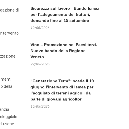
Sicurezza sul lavoro - Bando Ismea
ogazione di
per l’adeguamento dei trattori,
domande fino al 15 settembre
12/06/2026
 intervento
Vino – Promozione nei Paesi terzi.
Nuovo bando della Regione
izzazione
Veneto
22/05/2026
timenti
“Generazione Terra”: scade il 19
no della
giugno l’intervento di Ismea per
l’acquisto di terreni agricoli da
parte di giovani agricoltori
15/05/2026
ranzia
eleggibile
riduzione