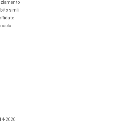
nanziamento
ito simili
affidate
ricolo
014-2020