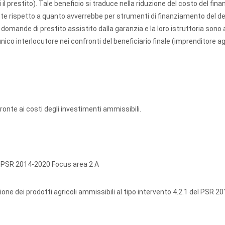
i il prestito). Tale beneficio si traduce nella riduzione del costo del fi
este rispetto a quanto avverrebbe per strumenti di finanziamento del deb
e domande di prestito assistito dalla garanzia e la loro istruttoria sono 
unico interlocutore nei confronti del beneficiario finale (imprenditore ag
 fronte ai costi degli investimenti ammissibili.
el PSR 2014-2020 Focus area 2 A
e dei prodotti agricoli ammissibili al tipo intervento 4.2.1 del PSR 2