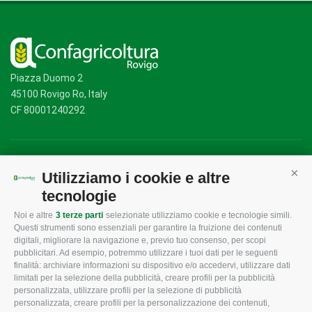
Piazza Duomo 2
45100 Rovigo Ro, Italy
CF 80001240292
Mappa del sito
/
Privacy Policy
/
Cookie Policy
Utilizziamo i cookie e altre
Cont
tecnologie
Noi e altre
3 terze parti
selezionate utilizziamo cookie e tecnologie simili.
CONFAGRICOLTURA
CONFAGRICOLTURA
Questi strumenti sono essenziali per garantire la fruizione dei contenuti
ROVIGO
INFORMA
digitali, migliorare la navigazione e, previo tuo consenso, per scopi
pubblicitari. Ad esempio, potremmo utilizzare i tuoi dati per le seguenti
L'Associazione
Tecnico
finalità: archiviare informazioni su dispositivo e/o accedervi, utilizzare dati
limitati per la selezione della pubblicità, creare profili per la pubblicità
Missione e Progetto
Fiscale
personalizzata, utilizzare profili per la selezione di pubblicità
Organigramma aziendale
Lavoro
personalizzata, creare profili per la personalizzazione dei contenuti,