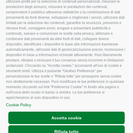
utilizzare profili per la selezione di contenuti personalizzati, misurare le
I Nostri Servizi
Ambiente
prestazioni degli annunci, misurare le prestazioni dei contenuti,
comprendere il pubblico attraverso statistiche o la combinazione di dati
Uffici della Sede
Associazione
provenienti da fonti diverse, sviluppare e migliorare i servizi, utilizzare dati
provinciale
limitati per la selezione dei contenuti, garantire la sicurezza, prevenire e
Le Sedi di Zona
rilevare frodi, correggere errori, erogare e presentare pubblicità e
CONFAGRICOLTURA
contenuto, salvare e comunicare le scelte sulla privacy, abbinare e
Agricoltori S.r.l.
ATTIVA
combinare dati provenienti da altre fonti di dati, collegare diversi
dispositivi, identificare i dispositivi in base alle informazioni trasmesse
Whistleblowing
Notizie in evidenza
automaticamente, utilizzare dati di geolocalizzazione precisi, riconoscere i
Confagricoltura Rovigo e
dispositivi in base a informazioni richieste attivamente. Puoi liberamente
Eventi
Agricoltori srl
prestare, rifiutare o revocare il tuo consenso senza incorrere in limitazioni
Comunicati Stampa
sostanziali. Cliccando su "Accetta cookie," acconsenti all'uso di cookie e
strumenti simili. Utilizza il pulsante "Gestisci Preferenze" per
Video
personalizzare le tue scelte o "Rifiuta tutto" per proseguire senza cookie
non strettamente necessari. Puoi modificare le tue preferenze in qualsiasi
Iscrizione Newsletter
momento cliccando sul link "Preferenze Cookie" in fondo alla pagina o
Newsletter
sull'icona dello scudo in basso a sinistra. Le tue preferenze si
applicheranno al solo dispositivo in uso.
Archivio Periodici
Cookie Policy
Accetta cookie
Rifiuta tutto