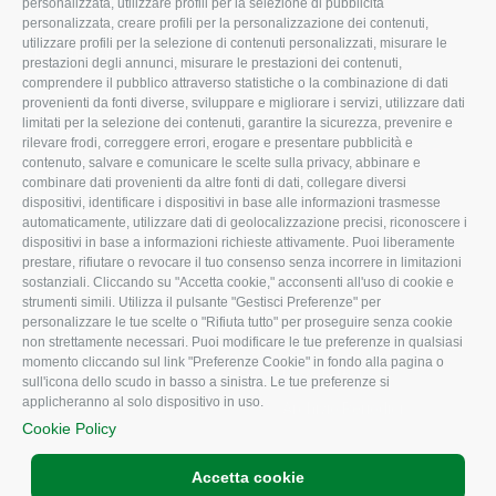
personalizzata, utilizzare profili per la selezione di pubblicità
Organigramma aziendale
Lavoro
personalizzata, creare profili per la personalizzazione dei contenuti,
utilizzare profili per la selezione di contenuti personalizzati, misurare le
I Nostri Servizi
Ambiente
prestazioni degli annunci, misurare le prestazioni dei contenuti,
comprendere il pubblico attraverso statistiche o la combinazione di dati
Uffici della Sede
Associazione
provenienti da fonti diverse, sviluppare e migliorare i servizi, utilizzare dati
provinciale
limitati per la selezione dei contenuti, garantire la sicurezza, prevenire e
Le Sedi di Zona
rilevare frodi, correggere errori, erogare e presentare pubblicità e
CONFAGRICOLTURA
contenuto, salvare e comunicare le scelte sulla privacy, abbinare e
Agricoltori S.r.l.
ATTIVA
combinare dati provenienti da altre fonti di dati, collegare diversi
dispositivi, identificare i dispositivi in base alle informazioni trasmesse
Whistleblowing
Notizie in evidenza
automaticamente, utilizzare dati di geolocalizzazione precisi, riconoscere i
Confagricoltura Rovigo e
dispositivi in base a informazioni richieste attivamente. Puoi liberamente
Eventi
Agricoltori srl
prestare, rifiutare o revocare il tuo consenso senza incorrere in limitazioni
Comunicati Stampa
sostanziali. Cliccando su "Accetta cookie," acconsenti all'uso di cookie e
strumenti simili. Utilizza il pulsante "Gestisci Preferenze" per
Video
personalizzare le tue scelte o "Rifiuta tutto" per proseguire senza cookie
non strettamente necessari. Puoi modificare le tue preferenze in qualsiasi
Iscrizione Newsletter
momento cliccando sul link "Preferenze Cookie" in fondo alla pagina o
Newsletter
sull'icona dello scudo in basso a sinistra. Le tue preferenze si
applicheranno al solo dispositivo in uso.
Archivio Periodici
Cookie Policy
Accetta cookie