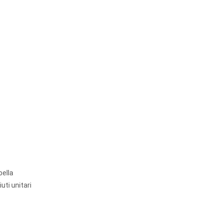
bella
uti unitari