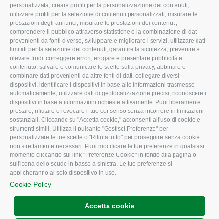
Organigramma aziendale
Lavoro
personalizzata, creare profili per la personalizzazione dei contenuti,
utilizzare profili per la selezione di contenuti personalizzati, misurare le
I Nostri Servizi
Ambiente
prestazioni degli annunci, misurare le prestazioni dei contenuti,
comprendere il pubblico attraverso statistiche o la combinazione di dati
Uffici della Sede
Associazione
provenienti da fonti diverse, sviluppare e migliorare i servizi, utilizzare dati
provinciale
limitati per la selezione dei contenuti, garantire la sicurezza, prevenire e
Le Sedi di Zona
rilevare frodi, correggere errori, erogare e presentare pubblicità e
CONFAGRICOLTURA
contenuto, salvare e comunicare le scelte sulla privacy, abbinare e
Agricoltori S.r.l.
ATTIVA
combinare dati provenienti da altre fonti di dati, collegare diversi
dispositivi, identificare i dispositivi in base alle informazioni trasmesse
Whistleblowing
Notizie in evidenza
automaticamente, utilizzare dati di geolocalizzazione precisi, riconoscere i
Confagricoltura Rovigo e
dispositivi in base a informazioni richieste attivamente. Puoi liberamente
Eventi
Agricoltori srl
prestare, rifiutare o revocare il tuo consenso senza incorrere in limitazioni
Comunicati Stampa
sostanziali. Cliccando su "Accetta cookie," acconsenti all'uso di cookie e
strumenti simili. Utilizza il pulsante "Gestisci Preferenze" per
Video
personalizzare le tue scelte o "Rifiuta tutto" per proseguire senza cookie
non strettamente necessari. Puoi modificare le tue preferenze in qualsiasi
Iscrizione Newsletter
momento cliccando sul link "Preferenze Cookie" in fondo alla pagina o
Newsletter
sull'icona dello scudo in basso a sinistra. Le tue preferenze si
applicheranno al solo dispositivo in uso.
Archivio Periodici
Cookie Policy
Accetta cookie