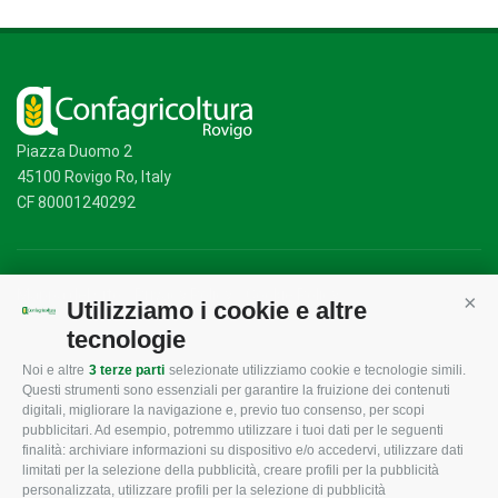
Piazza Duomo 2
45100 Rovigo Ro, Italy
CF 80001240292
Mappa del sito
/
Privacy Policy
/
Cookie Policy
Utilizziamo i cookie e altre
Cont
tecnologie
Noi e altre
3 terze parti
selezionate utilizziamo cookie e tecnologie simili.
CONFAGRICOLTURA
CONFAGRICOLTURA
Questi strumenti sono essenziali per garantire la fruizione dei contenuti
ROVIGO
INFORMA
digitali, migliorare la navigazione e, previo tuo consenso, per scopi
pubblicitari. Ad esempio, potremmo utilizzare i tuoi dati per le seguenti
L'Associazione
Tecnico
finalità: archiviare informazioni su dispositivo e/o accedervi, utilizzare dati
limitati per la selezione della pubblicità, creare profili per la pubblicità
Missione e Progetto
Fiscale
personalizzata, utilizzare profili per la selezione di pubblicità