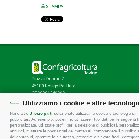
STAMPA
Piazza Duomo 2
45100 Rovigo Ro, Italy
CF 80001240292
Utilizziamo i cookie e altre tecnologi
Noi e altre
3 terze parti
selezionate utilizziamo cookie e tecnologie simil
Mappa del sito
/
Privacy Policy
/
Cookie Policy
pubblicitari. Ad esempio, potremmo utilizzare i tuoi dati per le seguenti fin
personalizzata, utilizzare profili per la selezione di pubblicità personaliz
annunci, misurare le prestazioni dei contenuti, comprendere il pubblico att
dei contenuti, garantire la sicurezza, prevenire e rilevare frodi, corregg