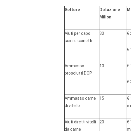
Settore
Dotazione
M
Milioni
Aiuti per capo
30
€ 
suini e suinetti
€ 
Ammasso
10
€ 
prosciutti DOP
€ 
Ammasso carne
15
€ 
di vitello
e 
Aiuti diretti vitelli
20
€ 
da carne
ma