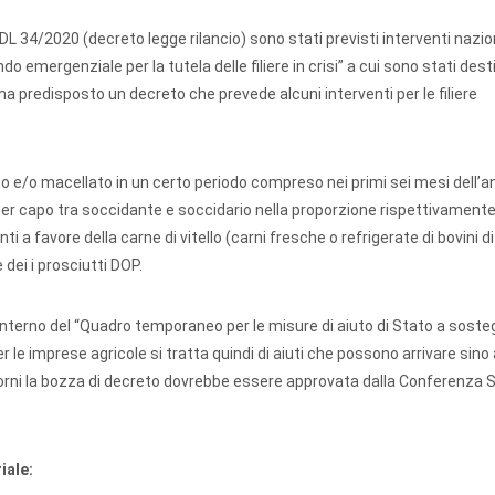
DL 34/2020 (decreto legge rilancio) sono stati previsti interventi nazio
do emergenziale per la tutela delle filiere in crisi” a cui sono stati dest
 ha predisposto un decreto che prevede alcuni interventi per le filiere
o e/o macellato in un certo periodo compreso nei primi sei mesi dell’an
i per capo tra soccidante e soccidario nella proporzione rispettivamente
a favore della carne di vitello (carni fresche o refrigerate di bovini di
e dei i prosciutti DOP.
ll'interno del “Quadro temporaneo per le misure di aiuto di Stato a sost
 le imprese agricole si tratta quindi di aiuti che possono arrivare sino 
orni la bozza di decreto dovrebbe essere approvata dalla Conferenza 
iale: