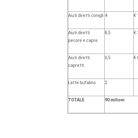
Aiuti diretti conigli
4
€ 
Aiuti diretti
8,5
€ 
pecore e capre
Aiuti diretti
0,5
€ 
capretti
Latte bufalino
2
TOTALE
90 milioni