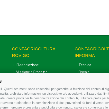
CONFAGRICOLTURA
CONFAGRICOL
ROVIGO
INFORMA
L'Associazione
Tecnico
Missione e Progetto
Fiscale
Organigramma aziendale
Lavoro
e
I Nostri Servizi
Ambiente
i. Questi strumenti sono essenziali per garantire la fruizione dei contenuti dig
Uffici della Sede provinciale
Associazione
alità: archiviare informazioni su dispositivo e/o accedervi, utilizzare dati limita
zata, creare profili per la personalizzazione dei contenuti, utilizzare profili per
Le Sedi di Zona
raverso statistiche o la combinazione di dati provenienti da fonti diverse, svilu
Agricoltori S.r.l.
ere errori, erogare e presentare pubblicità e contenuto, salvare e comunicare le