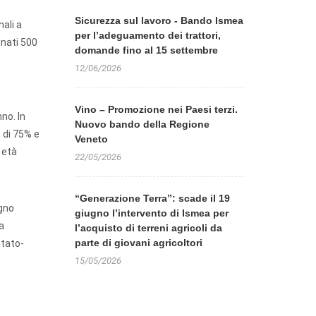
Sicurezza sul lavoro - Bando Ismea
nali a
per l’adeguamento dei trattori,
inati 500
domande fino al 15 settembre
12/06/2026
Vino – Promozione nei Paesi terzi.
no. In
Nuovo bando della Regione
 di 75% e
Veneto
 età
22/05/2026
“Generazione Terra”: scade il 19
egno
giugno l’intervento di Ismea per
a
l’acquisto di terreni agricoli da
parte di giovani agricoltori
Stato-
15/05/2026