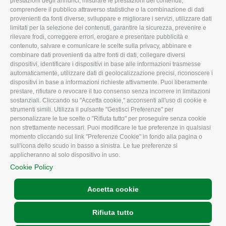
prestazioni degli annunci, misurare le prestazioni dei contenuti,
comprendere il pubblico attraverso statistiche o la combinazione di dati
Uffici della Sede
Associazione
provenienti da fonti diverse, sviluppare e migliorare i servizi, utilizzare dati
provinciale
limitati per la selezione dei contenuti, garantire la sicurezza, prevenire e
Le Sedi di Zona
rilevare frodi, correggere errori, erogare e presentare pubblicità e
CONFAGRICOLTURA
contenuto, salvare e comunicare le scelte sulla privacy, abbinare e
Agricoltori S.r.l.
ATTIVA
combinare dati provenienti da altre fonti di dati, collegare diversi
dispositivi, identificare i dispositivi in base alle informazioni trasmesse
Whistleblowing
Notizie in evidenza
automaticamente, utilizzare dati di geolocalizzazione precisi, riconoscere i
Confagricoltura Rovigo e
dispositivi in base a informazioni richieste attivamente. Puoi liberamente
Eventi
Agricoltori srl
prestare, rifiutare o revocare il tuo consenso senza incorrere in limitazioni
Comunicati Stampa
sostanziali. Cliccando su "Accetta cookie," acconsenti all'uso di cookie e
strumenti simili. Utilizza il pulsante "Gestisci Preferenze" per
Video
personalizzare le tue scelte o "Rifiuta tutto" per proseguire senza cookie
non strettamente necessari. Puoi modificare le tue preferenze in qualsiasi
Iscrizione Newsletter
momento cliccando sul link "Preferenze Cookie" in fondo alla pagina o
Newsletter
sull'icona dello scudo in basso a sinistra. Le tue preferenze si
applicheranno al solo dispositivo in uso.
Archivio Periodici
Cookie Policy
Accetta cookie
Rifiuta tutto