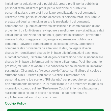
limitati per la selezione della pubblicità, creare profili per la pubblicità
Missione e Progetto
Fiscale
personalizzata, utilizzare profili per la selezione di pubblicità
Organigramma aziendale
Lavoro
personalizzata, creare profili per la personalizzazione dei contenuti,
utilizzare profili per la selezione di contenuti personalizzati, misurare le
I Nostri Servizi
Ambiente
prestazioni degli annunci, misurare le prestazioni dei contenuti,
comprendere il pubblico attraverso statistiche o la combinazione di dati
Uffici della Sede
Associazione
provenienti da fonti diverse, sviluppare e migliorare i servizi, utilizzare dati
provinciale
limitati per la selezione dei contenuti, garantire la sicurezza, prevenire e
Le Sedi di Zona
rilevare frodi, correggere errori, erogare e presentare pubblicità e
CONFAGRICOLTURA
contenuto, salvare e comunicare le scelte sulla privacy, abbinare e
Agricoltori S.r.l.
ATTIVA
combinare dati provenienti da altre fonti di dati, collegare diversi
dispositivi, identificare i dispositivi in base alle informazioni trasmesse
Whistleblowing
Notizie in evidenza
automaticamente, utilizzare dati di geolocalizzazione precisi, riconoscere i
Confagricoltura Rovigo e
dispositivi in base a informazioni richieste attivamente. Puoi liberamente
Eventi
Agricoltori srl
prestare, rifiutare o revocare il tuo consenso senza incorrere in limitazioni
Comunicati Stampa
sostanziali. Cliccando su "Accetta cookie," acconsenti all'uso di cookie e
strumenti simili. Utilizza il pulsante "Gestisci Preferenze" per
Video
personalizzare le tue scelte o "Rifiuta tutto" per proseguire senza cookie
non strettamente necessari. Puoi modificare le tue preferenze in qualsiasi
Iscrizione Newsletter
momento cliccando sul link "Preferenze Cookie" in fondo alla pagina o
Newsletter
sull'icona dello scudo in basso a sinistra. Le tue preferenze si
applicheranno al solo dispositivo in uso.
Archivio Periodici
Cookie Policy