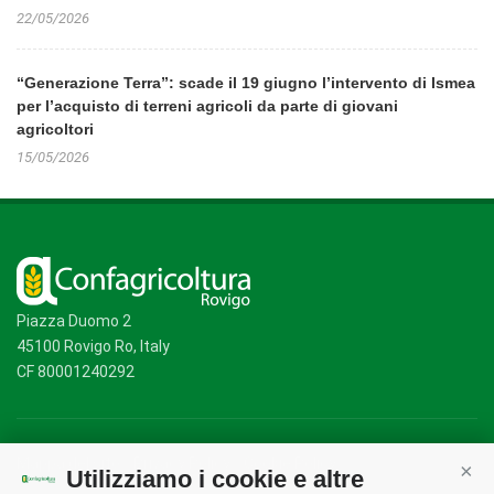
22/05/2026
“Generazione Terra”: scade il 19 giugno l’intervento di Ismea
per l’acquisto di terreni agricoli da parte di giovani
agricoltori
15/05/2026
Piazza Duomo 2
45100 Rovigo Ro, Italy
CF 80001240292
Mappa del sito
/
Privacy Policy
/
Cookie Policy
Utilizziamo i cookie e altre
Cont