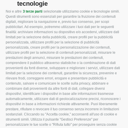
tecnologie
Noi e altre
3 terze parti
selezionate utilizziamo cookie e tecnologie simili.
CONFAGRICOLTURA
CONFAGRICOLTURA
Questi strumenti sono essenziali per garantire la fruizione dei contenuti
ROVIGO
INFORMA
digitali, migliorare la navigazione e, previo tuo consenso, per scopi
pubblicitari. Ad esempio, potremmo utilizzare i tuoi dati per le seguenti
L'Associazione
Tecnico
finalità: archiviare informazioni su dispositivo e/o accedervi, utilizzare dati
limitati per la selezione della pubblicità, creare profili per la pubblicità
Missione e Progetto
Fiscale
personalizzata, utilizzare profili per la selezione di pubblicità
Organigramma aziendale
Lavoro
personalizzata, creare profili per la personalizzazione dei contenuti,
utilizzare profili per la selezione di contenuti personalizzati, misurare le
I Nostri Servizi
Ambiente
prestazioni degli annunci, misurare le prestazioni dei contenuti,
comprendere il pubblico attraverso statistiche o la combinazione di dati
Uffici della Sede
Associazione
provenienti da fonti diverse, sviluppare e migliorare i servizi, utilizzare dati
provinciale
limitati per la selezione dei contenuti, garantire la sicurezza, prevenire e
Le Sedi di Zona
rilevare frodi, correggere errori, erogare e presentare pubblicità e
CONFAGRICOLTURA
contenuto, salvare e comunicare le scelte sulla privacy, abbinare e
Agricoltori S.r.l.
ATTIVA
combinare dati provenienti da altre fonti di dati, collegare diversi
dispositivi, identificare i dispositivi in base alle informazioni trasmesse
Whistleblowing
Notizie in evidenza
automaticamente, utilizzare dati di geolocalizzazione precisi, riconoscere i
Confagricoltura Rovigo e
dispositivi in base a informazioni richieste attivamente. Puoi liberamente
Eventi
Agricoltori srl
prestare, rifiutare o revocare il tuo consenso senza incorrere in limitazioni
Comunicati Stampa
sostanziali. Cliccando su "Accetta cookie," acconsenti all'uso di cookie e
strumenti simili. Utilizza il pulsante "Gestisci Preferenze" per
Video
personalizzare le tue scelte o "Rifiuta tutto" per proseguire senza cookie