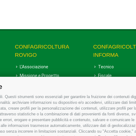
CONFAGRICOLTURA
CONFAGRICOL
ROVIGO
INFORMA
L'Associazione
Tecnico
Missione e Progetto
Fiscale
Organigramma aziendale
Lavoro
e
I Nostri Servizi
Ambiente
i. Questi strumenti sono essenziali per garantire la fruizione dei contenuti dig
Uffici della Sede provinciale
Associazione
alità: archiviare informazioni su dispositivo e/o accedervi, utilizzare dati limita
zata, creare profili per la personalizzazione dei contenuti, utilizzare profili per
Le Sedi di Zona
raverso statistiche o la combinazione di dati provenienti da fonti diverse, svilu
Agricoltori S.r.l.
ere errori, erogare e presentare pubblicità e contenuto, salvare e comunicare le
base alle informazioni trasmesse automaticamente, utilizzare dati di geolocalizzaz
Whistleblowing Confagricoltura
so senza incorrere in limitazioni sostanziali. Cliccando su "Accetta cookie," ac
Rovigo e Agricoltori srl