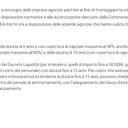
i a sostegno delle imprese agricole adottati al fine di fronteggiare la si
disposizioni normative e alle autorizzazioni rilasciate dalla Commiss
ISMEA mette ora a disposizione delle aziende agricole che hanno subito d
i della durata di 6 anni e con copertura di capitale massima al 90%, anche
apitale massima all’80%) e della durata di 10 anni (con copertura di capi
del Decreto Liquidità (per intenderci, quelli di importo fino a 30.000€, ga
el costo del personale) con durata fino a 15 anni. Per coloro che avesse
ero interessati ed estenderne la durata fino a 15 anni, possono chied
mento del periodo di ammortamento, con l’adeguamento del tasso d’int
inanziamento.