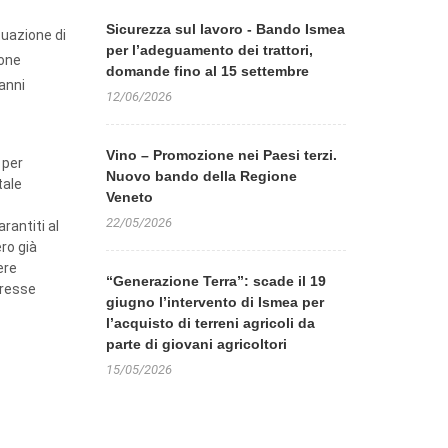
Sicurezza sul lavoro - Bando Ismea
tuazione di
per l’adeguamento dei trattori,
ione
domande fino al 15 settembre
anni
12/06/2026
Vino – Promozione nei Paesi terzi.
 per
Nuovo bando della Regione
tale
Veneto
22/05/2026
rantiti al
ro già
ere
“Generazione Terra”: scade il 19
eresse
giugno l’intervento di Ismea per
l’acquisto di terreni agricoli da
parte di giovani agricoltori
15/05/2026