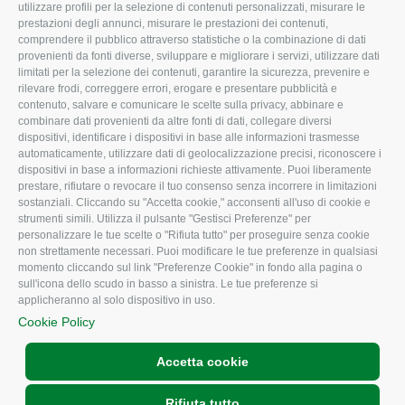
utilizzare profili per la selezione di contenuti personalizzati, misurare le
I Nostri Servizi
Ambiente
prestazioni degli annunci, misurare le prestazioni dei contenuti,
comprendere il pubblico attraverso statistiche o la combinazione di dati
Uffici della Sede
Associazione
provenienti da fonti diverse, sviluppare e migliorare i servizi, utilizzare dati
provinciale
limitati per la selezione dei contenuti, garantire la sicurezza, prevenire e
Le Sedi di Zona
rilevare frodi, correggere errori, erogare e presentare pubblicità e
CONFAGRICOLTURA
contenuto, salvare e comunicare le scelte sulla privacy, abbinare e
Agricoltori S.r.l.
ATTIVA
combinare dati provenienti da altre fonti di dati, collegare diversi
dispositivi, identificare i dispositivi in base alle informazioni trasmesse
Whistleblowing
Notizie in evidenza
automaticamente, utilizzare dati di geolocalizzazione precisi, riconoscere i
Confagricoltura Rovigo e
dispositivi in base a informazioni richieste attivamente. Puoi liberamente
Eventi
Agricoltori srl
prestare, rifiutare o revocare il tuo consenso senza incorrere in limitazioni
Comunicati Stampa
sostanziali. Cliccando su "Accetta cookie," acconsenti all'uso di cookie e
strumenti simili. Utilizza il pulsante "Gestisci Preferenze" per
Video
personalizzare le tue scelte o "Rifiuta tutto" per proseguire senza cookie
non strettamente necessari. Puoi modificare le tue preferenze in qualsiasi
Iscrizione Newsletter
momento cliccando sul link "Preferenze Cookie" in fondo alla pagina o
Newsletter
sull'icona dello scudo in basso a sinistra. Le tue preferenze si
applicheranno al solo dispositivo in uso.
Archivio Periodici
Cookie Policy
Accetta cookie
Rifiuta tutto