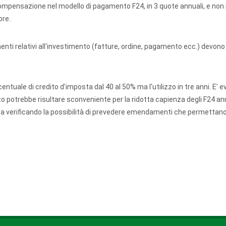
 compensazione nel modello di pagamento F24, in 3 quote annuali, e non 
ore.
menti relativi all'investimento (fatture, ordine, pagamento ecc.) devono r
tuale di credito d'imposta dal 40 al 50% ma l'utilizzo in tre anni. E' e
zo potrebbe risultare sconveniente per la ridotta capienza degli F24 ann
sta verificando la possibilità di prevedere emendamenti che permettan