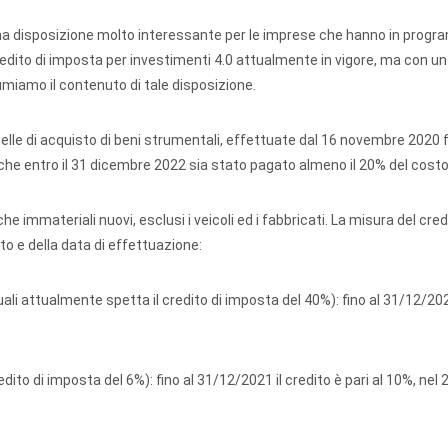
una disposizione molto interessante per le imprese che hanno in progr
credito di imposta per investimenti 4.0 attualmente in vigore, ma con un
umiamo il contenuto di tale disposizione.
lle di acquisto di beni strumentali, effettuate dal 16 novembre 2020 f
che entro il 31 dicembre 2022 sia stato pagato almeno il 20% del costo
e immateriali nuovi, esclusi i veicoli ed i fabbricati. La misura del cred
to e della data di effettuazione:
ali attualmente spetta il credito di imposta del 40%): fino al 31/12/202
dito di imposta del 6%): fino al 31/12/2021 il credito è pari al 10%, nel