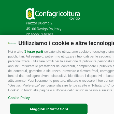
Piazza Duomo 2
45100 Rovigo Ro, Italy
CF 80001240292
Utilizziamo i cookie e altre tecnologi
Noi e altre
3 terze parti
selezionate utilizziamo cookie e tecnologie simil
Mappa del sito
/
Privacy Policy
/
Cookie Policy
pubblicitari. Ad esempio, potremmo utilizzare i tuoi dati per le seguenti fin
personalizzata, utilizzare profili per la selezione di pubblicità personaliz
annunci, misurare le prestazioni dei contenuti, comprendere il pubblico att
dei contenuti, garantire la sicurezza, prevenire e rilevare frodi, corregg
fonti di dati, collegare diversi dispositivi, identificare i dispositivi in 
attivamente. Puoi liberamente prestare, rifiutare o revocare il tuo consen
"Gestisci Preferenze" per personalizzare le tue scelte o "Rifiuta tutto"
Cookie" in fondo alla pagina o sull'icona dello scudo in basso a sinistra.
Cookie Policy
Maggiori informazioni
Copyrights © 2026 Tutti i diritti sono riservati - Confa