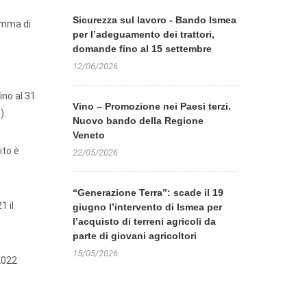
Sicurezza sul lavoro - Bando Ismea
amma di
per l’adeguamento dei trattori,
domande fino al 15 settembre
12/06/2026
ino al 31
Vino – Promozione nei Paesi terzi.
).
Nuovo bando della Regione
Veneto
ito è
22/05/2026
“Generazione Terra”: scade il 19
1 il
giugno l’intervento di Ismea per
l’acquisto di terreni agricoli da
parte di giovani agricoltori
15/05/2026
 2022