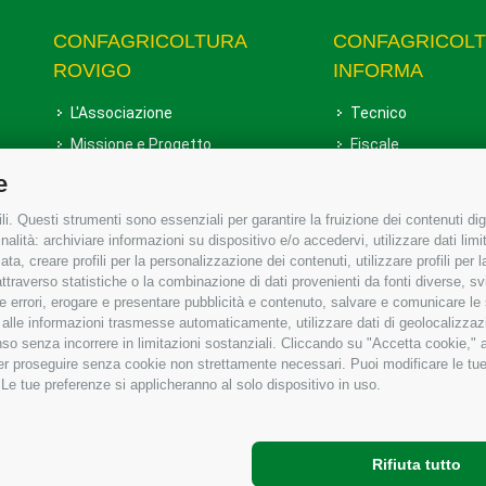
CONFAGRICOLTURA
CONFAGRICOL
ROVIGO
INFORMA
L'Associazione
Tecnico
Missione e Progetto
Fiscale
Organigramma aziendale
Lavoro
e
I Nostri Servizi
Ambiente
i. Questi strumenti sono essenziali per garantire la fruizione dei contenuti dig
Uffici della Sede provinciale
Associazione
alità: archiviare informazioni su dispositivo e/o accedervi, utilizzare dati limita
zata, creare profili per la personalizzazione dei contenuti, utilizzare profili per
Le Sedi di Zona
raverso statistiche o la combinazione di dati provenienti da fonti diverse, svilu
Agricoltori S.r.l.
ere errori, erogare e presentare pubblicità e contenuto, salvare e comunicare le
base alle informazioni trasmesse automaticamente, utilizzare dati di geolocalizzaz
Whistleblowing Confagricoltura
so senza incorrere in limitazioni sostanziali. Cliccando su "Accetta cookie," ac
Rovigo e Agricoltori srl
 per proseguire senza cookie non strettamente necessari. Puoi modificare le t
 Le tue preferenze si applicheranno al solo dispositivo in uso.
Rifiuta tutto
gricoltura Rovigo