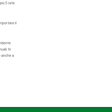
più 5 rate
iportare il
vidente
uali. In
o anche a