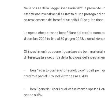
Nella bozza della Legge Finanziaria 2021 è presente 
effettuare investimenti. Si tratta di una proroga del 
potenziamento dei benefici ottenibili. Di seguito riass
Le spese che potranno beneficiare del credito sono que
dicembre 2022 (o fino al 30 giugno 2023, a condizione 
Gli investimenti possono riguardare sia beni materiali ch
differenziata a seconda della tipologia dell'investimen
– beni “ad alto contenuto tecnologico” (quelli per i qu
credito è pari al 50%, nel 2022 passa al 40%
– beni “generici” (per i quali attualmente spetta il cre
passa al 6%.