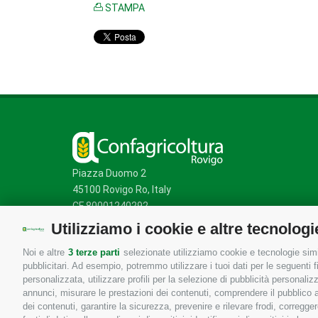
STAMPA
Piazza Duomo 2
45100 Rovigo Ro, Italy
CF 80001240292
Utilizziamo i cookie e altre tecnologi
Noi e altre
3 terze parti
selezionate utilizziamo cookie e tecnologie simil
Mappa del sito
/
Privacy Policy
/
Cookie Policy
pubblicitari. Ad esempio, potremmo utilizzare i tuoi dati per le seguenti fin
personalizzata, utilizzare profili per la selezione di pubblicità personaliz
annunci, misurare le prestazioni dei contenuti, comprendere il pubblico att
dei contenuti, garantire la sicurezza, prevenire e rilevare frodi, corregg