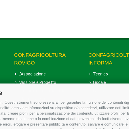
CONFAGRICOLTURA
CONFAGRICOL
ROVIGO
INFORMA
L'Associazione
Tecnico
Missione e Progetto
Fiscale
Organigramma aziendale
Lavoro
e
I Nostri Servizi
Ambiente
i. Questi strumenti sono essenziali per garantire la fruizione dei contenuti dig
Uffici della Sede provinciale
Associazione
alità: archiviare informazioni su dispositivo e/o accedervi, utilizzare dati limita
zata, creare profili per la personalizzazione dei contenuti, utilizzare profili per
Le Sedi di Zona
raverso statistiche o la combinazione di dati provenienti da fonti diverse, svilu
Agricoltori S.r.l.
ere errori, erogare e presentare pubblicità e contenuto, salvare e comunicare le