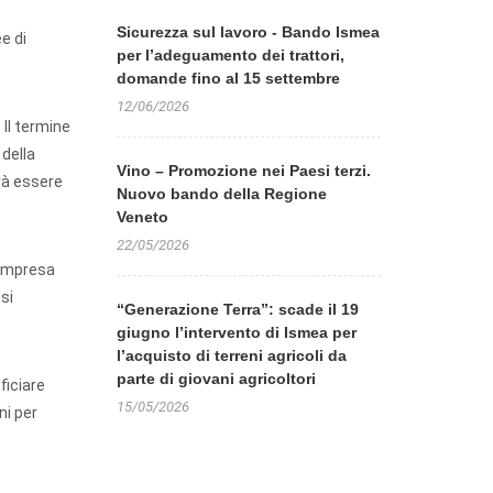
Sicurezza sul lavoro - Bando Ismea
e di
per l’adeguamento dei trattori,
domande fino al 15 settembre
12/06/2026
 Il termine
 della
Vino – Promozione nei Paesi terzi.
rà essere
Nuovo bando della Regione
Veneto
22/05/2026
’impresa
si
“Generazione Terra”: scade il 19
giugno l’intervento di Ismea per
l’acquisto di terreni agricoli da
parte di giovani agricoltori
ficiare
15/05/2026
ni per