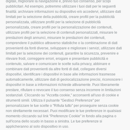
digitali, migliorare la navigazione e, previo tuo consenso, per scopi
pubblicitari. Ad esempio, potremmo utilizzare i tuoi dati per le seguenti
L'Associazione
Tecnico
finalità: archiviare informazioni su dispositivo e/o accedervi, utilizzare dati
limitati per la selezione della pubblicità, creare profili per la pubblicità
Missione e Progetto
Fiscale
personalizzata, utilizzare profili per la selezione di pubblicità
Organigramma aziendale
Lavoro
personalizzata, creare profili per la personalizzazione dei contenuti,
utilizzare profili per la selezione di contenuti personalizzati, misurare le
I Nostri Servizi
Ambiente
prestazioni degli annunci, misurare le prestazioni dei contenuti,
comprendere il pubblico attraverso statistiche o la combinazione di dati
Uffici della Sede
Associazione
provenienti da fonti diverse, sviluppare e migliorare i servizi, utilizzare dati
provinciale
limitati per la selezione dei contenuti, garantire la sicurezza, prevenire e
Le Sedi di Zona
rilevare frodi, correggere errori, erogare e presentare pubblicità e
CONFAGRICOLTURA
contenuto, salvare e comunicare le scelte sulla privacy, abbinare e
Agricoltori S.r.l.
ATTIVA
combinare dati provenienti da altre fonti di dati, collegare diversi
dispositivi, identificare i dispositivi in base alle informazioni trasmesse
Whistleblowing
Notizie in evidenza
automaticamente, utilizzare dati di geolocalizzazione precisi, riconoscere i
Confagricoltura Rovigo e
dispositivi in base a informazioni richieste attivamente. Puoi liberamente
Eventi
Agricoltori srl
prestare, rifiutare o revocare il tuo consenso senza incorrere in limitazioni
Comunicati Stampa
sostanziali. Cliccando su "Accetta cookie," acconsenti all'uso di cookie e
strumenti simili. Utilizza il pulsante "Gestisci Preferenze" per
Video
personalizzare le tue scelte o "Rifiuta tutto" per proseguire senza cookie
non strettamente necessari. Puoi modificare le tue preferenze in qualsiasi
Iscrizione Newsletter
momento cliccando sul link "Preferenze Cookie" in fondo alla pagina o
Newsletter
sull'icona dello scudo in basso a sinistra. Le tue preferenze si
applicheranno al solo dispositivo in uso.
Archivio Periodici