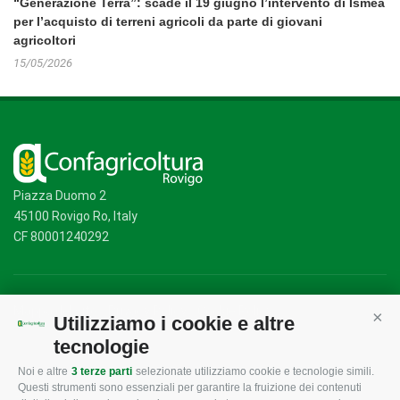
“Generazione Terra”: scade il 19 giugno l’intervento di Ismea
per l’acquisto di terreni agricoli da parte di giovani
agricoltori
15/05/2026
Piazza Duomo 2
45100 Rovigo Ro, Italy
CF 80001240292
Mappa del sito
/
Privacy Policy
/
Cookie Policy
Utilizziamo i cookie e altre
Cont
tecnologie
Noi e altre
3 terze parti
selezionate utilizziamo cookie e tecnologie simili.
CONFAGRICOLTURA
CONFAGRICOLTURA
Questi strumenti sono essenziali per garantire la fruizione dei contenuti
ROVIGO
INFORMA