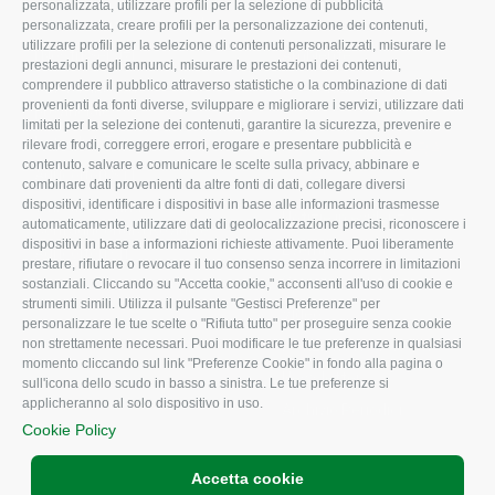
personalizzata, utilizzare profili per la selezione di pubblicità
Organigramma aziendale
Lavoro
personalizzata, creare profili per la personalizzazione dei contenuti,
utilizzare profili per la selezione di contenuti personalizzati, misurare le
I Nostri Servizi
Ambiente
prestazioni degli annunci, misurare le prestazioni dei contenuti,
comprendere il pubblico attraverso statistiche o la combinazione di dati
Uffici della Sede
Associazione
provenienti da fonti diverse, sviluppare e migliorare i servizi, utilizzare dati
provinciale
limitati per la selezione dei contenuti, garantire la sicurezza, prevenire e
Le Sedi di Zona
rilevare frodi, correggere errori, erogare e presentare pubblicità e
CONFAGRICOLTURA
contenuto, salvare e comunicare le scelte sulla privacy, abbinare e
Agricoltori S.r.l.
ATTIVA
combinare dati provenienti da altre fonti di dati, collegare diversi
dispositivi, identificare i dispositivi in base alle informazioni trasmesse
Whistleblowing
Notizie in evidenza
automaticamente, utilizzare dati di geolocalizzazione precisi, riconoscere i
Confagricoltura Rovigo e
dispositivi in base a informazioni richieste attivamente. Puoi liberamente
Eventi
Agricoltori srl
prestare, rifiutare o revocare il tuo consenso senza incorrere in limitazioni
Comunicati Stampa
sostanziali. Cliccando su "Accetta cookie," acconsenti all'uso di cookie e
strumenti simili. Utilizza il pulsante "Gestisci Preferenze" per
Video
personalizzare le tue scelte o "Rifiuta tutto" per proseguire senza cookie
non strettamente necessari. Puoi modificare le tue preferenze in qualsiasi
Iscrizione Newsletter
momento cliccando sul link "Preferenze Cookie" in fondo alla pagina o
Newsletter
sull'icona dello scudo in basso a sinistra. Le tue preferenze si
applicheranno al solo dispositivo in uso.
Archivio Periodici
Cookie Policy
Accetta cookie