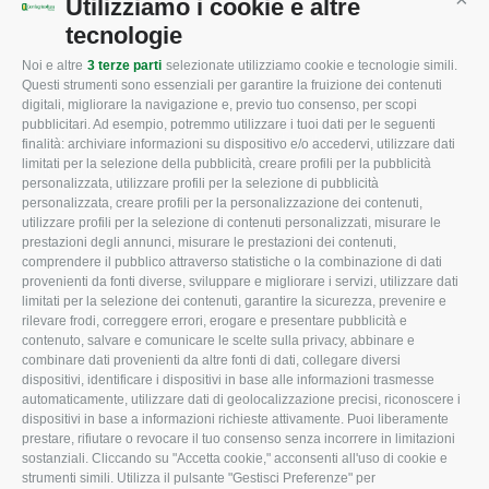
Utilizziamo i cookie e altre
Cont
tecnologie
Noi e altre
3 terze parti
selezionate utilizziamo cookie e tecnologie simili.
CONFAGRICOLTURA
CONFAGRICOLTURA
Questi strumenti sono essenziali per garantire la fruizione dei contenuti
ROVIGO
INFORMA
digitali, migliorare la navigazione e, previo tuo consenso, per scopi
pubblicitari. Ad esempio, potremmo utilizzare i tuoi dati per le seguenti
L'Associazione
Tecnico
finalità: archiviare informazioni su dispositivo e/o accedervi, utilizzare dati
limitati per la selezione della pubblicità, creare profili per la pubblicità
Missione e Progetto
Fiscale
personalizzata, utilizzare profili per la selezione di pubblicità
Organigramma aziendale
Lavoro
personalizzata, creare profili per la personalizzazione dei contenuti,
utilizzare profili per la selezione di contenuti personalizzati, misurare le
I Nostri Servizi
Ambiente
prestazioni degli annunci, misurare le prestazioni dei contenuti,
comprendere il pubblico attraverso statistiche o la combinazione di dati
Uffici della Sede
Associazione
provenienti da fonti diverse, sviluppare e migliorare i servizi, utilizzare dati
provinciale
limitati per la selezione dei contenuti, garantire la sicurezza, prevenire e
Le Sedi di Zona
rilevare frodi, correggere errori, erogare e presentare pubblicità e
CONFAGRICOLTURA
contenuto, salvare e comunicare le scelte sulla privacy, abbinare e
Agricoltori S.r.l.
ATTIVA
combinare dati provenienti da altre fonti di dati, collegare diversi
dispositivi, identificare i dispositivi in base alle informazioni trasmesse
Whistleblowing
Notizie in evidenza
automaticamente, utilizzare dati di geolocalizzazione precisi, riconoscere i
Confagricoltura Rovigo e
dispositivi in base a informazioni richieste attivamente. Puoi liberamente
Eventi
Agricoltori srl
prestare, rifiutare o revocare il tuo consenso senza incorrere in limitazioni
Comunicati Stampa
sostanziali. Cliccando su "Accetta cookie," acconsenti all'uso di cookie e
strumenti simili. Utilizza il pulsante "Gestisci Preferenze" per
Video