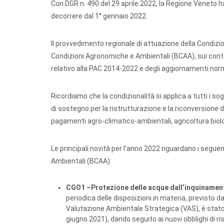
Con DGR n. 490 del 29 aprile 2022, la Regione Veneto ha
decorrere dal 1° gennaio 2022.
Il provvedimento regionale di attuazione della Condizio
Condizioni Agronomiche e Ambientali (BCAA), sui cont
relativo alla PAC 2014-2022 e degli aggiornamenti norm
Ricordiamo che la condizionalità si applica a tutti i so
di sostegno per la ristrutturazione e la riconversione de
pagamenti agro-climatico-ambientali, agricoltura biolog
Le principali novità per l’anno 2022 riguardano i segue
Ambientali (BCAA):
CGO1 –Protezione delle acque dall’inquinamento
periodica delle disposizioni in materia, previsto d
Valutazione Ambientale Strategica (VAS), è stato
giugno 2021), dando seguito ai nuovi obblighi di risp