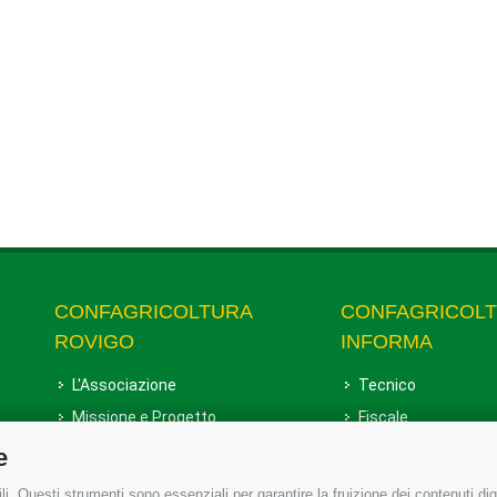
CONFAGRICOLTURA
CONFAGRICOL
ROVIGO
INFORMA
L'Associazione
Tecnico
Missione e Progetto
Fiscale
Organigramma aziendale
Lavoro
e
I Nostri Servizi
Ambiente
i. Questi strumenti sono essenziali per garantire la fruizione dei contenuti dig