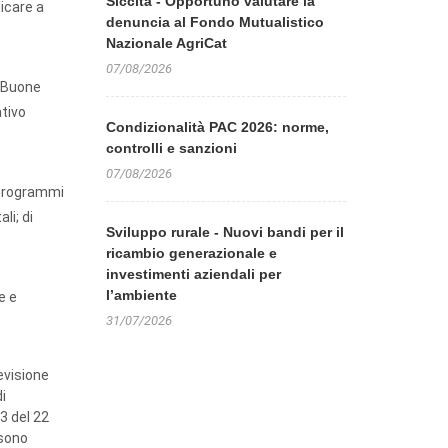
Siccità - Opportuno valutare la
licare a
denuncia al Fondo Mutualistico
Nazionale AgriCat
07/08/2026
e Buone
tivo
Condizionalità PAC 2026: norme,
controlli e sanzioni
07/08/2026
a programmi
li; di
Sviluppo rurale - Nuovi bandi per il
ricambio generazionale e
investimenti aziendali per
l’ambiente
e e
31/07/2026
revisione
i
3 del 22
 sono