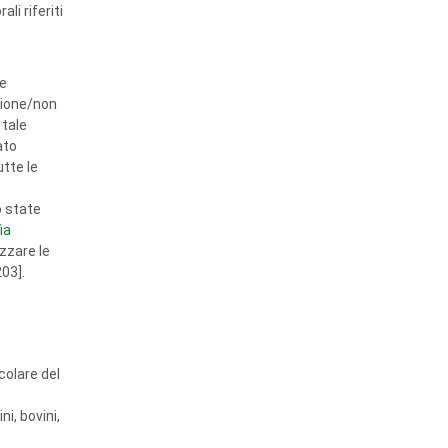
li riferiti
le
zione/non
 tale
ato
utte le
o state
ia
izzare le
03].
colare del
i, bovini,