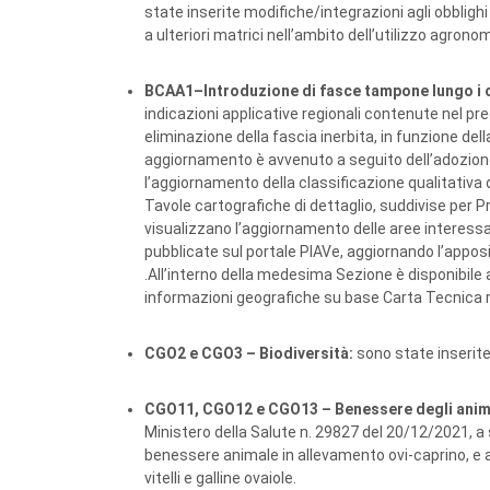
state inserite modifiche/integrazioni agli obblighi 
a ulteriori matrici nell’ambito dell’utilizzo agronomi
BCAA1–Introduzione di fasce tampone lungo i 
indicazioni applicative regionali contenute nel p
eliminazione della fascia inerbita, in funzione della
aggiornamento è avvenuto a seguito dell’adozione 
l’aggiornamento della classificazione qualitativa de
Tavole cartografiche di dettaglio, suddivise per Pro
visualizzano l’aggiornamento delle aree interessat
pubblicate sul portale PIAVe, aggiornando l’appos
.All’interno della medesima Sezione è disponibile a
informazioni geografiche su base Carta Tecnica r
CGO2 e CGO3 – Biodiversità:
sono state inserite 
CGO11, CGO12 e CGO13 – Benessere degli anima
Ministero della Salute n. 29827 del 20/12/2021, a 
benessere animale in allevamento ovi-caprino, e ag
vitelli e galline ovaiole.