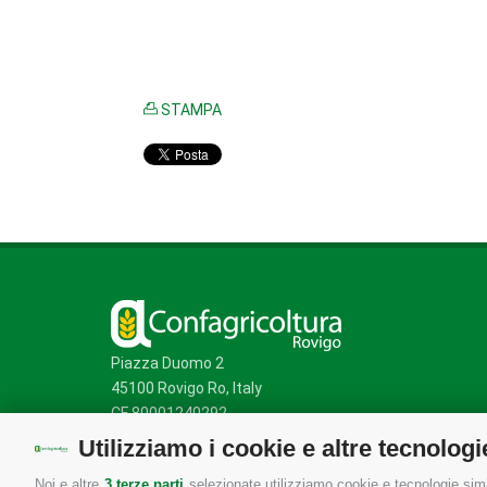
STAMPA
Piazza Duomo 2
45100 Rovigo Ro, Italy
CF 80001240292
Utilizziamo i cookie e altre tecnologi
Noi e altre
3 terze parti
selezionate utilizziamo cookie e tecnologie simil