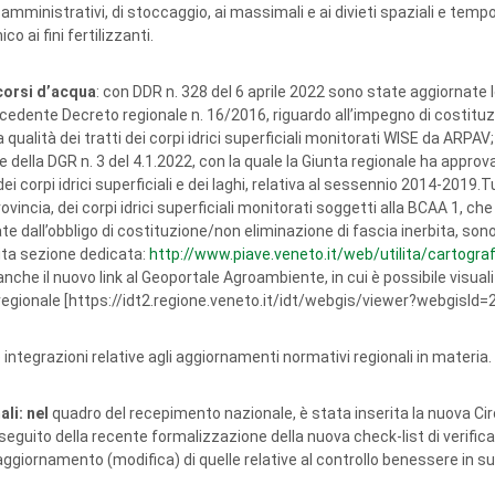
amministrativi, di stoccaggio, ai massimali e ai divieti spaziali e tempora
co ai fini fertilizzanti.
corsi d’acqua
: con DDR n. 328 del 6 aprile 2022 sono state aggiornate 
recedente Decreto regionale n. 16/2016, riguardo all’impegno di costitu
 qualità dei tratti dei corpi idrici superficiali monitorati WISE da ARPAV;
della DGR n. 3 del 4.1.2022, con la quale la Giunta regionale ha approv
i corpi idrici superficiali e dei laghi, relativa al sessennio 2014-2019.T
vincia, dei corpi idrici superficiali monitorati soggetti alla BCAA 1, che
e dall’obbligo di costituzione/non eliminazione di fascia inerbita, son
ita sezione dedicata:
http://www.piave.veneto.it/web/utilita/cartograf
nche il nuovo link al Geoportale Agroambiente, in cui è possibile visual
egionale [https://idt2.regione.veneto.it/idt/webgis/viewer?webgisId=2
integrazioni relative agli aggiornamenti normativi regionali in materia.
li: nel
quadro del recepimento nazionale, è stata inserita la nuova Cir
seguito della recente formalizzazione della nuova check-list di verifica
giornamento (modifica) di quelle relative al controllo benessere in suin