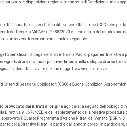
 approvato le disposizioni regionali in materia di Condizionalità da app
nalità è basato, sia per i Criteri diGestione Obbligatori (CGO) che per l
enuti del Decreto MiPAAF n. 2588/2020 e tiene conto del quadro norma
ativi intervenuti in ambito nazionale e regionale.
ggetti beneficiari di pagamenti diretti della Pac, di pagamenti relativi 
i vigneti, di premi annuali per investimenti nello sviluppo di aree foresta
ica e indennità a favore di zone soggette a vincoli naturali.
nti Criteri di Gestione Obbligatori (CGO) e Buone Condizioni Agronomich
 provocato dai nitrati di origine agricola:
a seguito dell'obbligo di 
alla Direttiva 91/676/CEE, e dell'espletamento della relativa procedura d
 approvato il Quarto Programma d’Azione Nitrati del Veneto (DGR n. 81
etto della Direttiva Nitrati, a partire dall’anno in corso. In particolare,