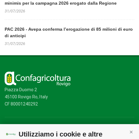
minimis per la campagna 2026 erogato dalla Regione
31/07/2026
PAC 2026 - Avepa conferma l’erogazione di 85 milioni di euro
di anticipi
31/07/2026
Piazza Duomo 2
45100 Rovigo Ro, Italy
CF 80001240292
Mappa del sito
/
Privacy Policy
/
Cookie Policy
Utilizziamo i cookie e altre
Cont