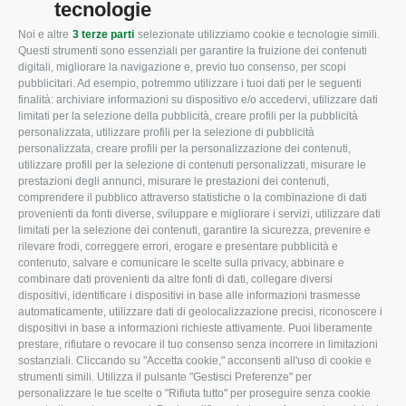
tecnologie
Noi e altre
3 terze parti
selezionate utilizziamo cookie e tecnologie simili.
CONFAGRICOLTURA
CONFAGRICOLTURA
Questi strumenti sono essenziali per garantire la fruizione dei contenuti
ROVIGO
INFORMA
digitali, migliorare la navigazione e, previo tuo consenso, per scopi
pubblicitari. Ad esempio, potremmo utilizzare i tuoi dati per le seguenti
L'Associazione
Tecnico
finalità: archiviare informazioni su dispositivo e/o accedervi, utilizzare dati
limitati per la selezione della pubblicità, creare profili per la pubblicità
Missione e Progetto
Fiscale
personalizzata, utilizzare profili per la selezione di pubblicità
Organigramma aziendale
Lavoro
personalizzata, creare profili per la personalizzazione dei contenuti,
utilizzare profili per la selezione di contenuti personalizzati, misurare le
I Nostri Servizi
Ambiente
prestazioni degli annunci, misurare le prestazioni dei contenuti,
comprendere il pubblico attraverso statistiche o la combinazione di dati
Uffici della Sede
Associazione
provenienti da fonti diverse, sviluppare e migliorare i servizi, utilizzare dati
provinciale
limitati per la selezione dei contenuti, garantire la sicurezza, prevenire e
Le Sedi di Zona
rilevare frodi, correggere errori, erogare e presentare pubblicità e
CONFAGRICOLTURA
contenuto, salvare e comunicare le scelte sulla privacy, abbinare e
Agricoltori S.r.l.
ATTIVA
combinare dati provenienti da altre fonti di dati, collegare diversi
dispositivi, identificare i dispositivi in base alle informazioni trasmesse
Whistleblowing
Notizie in evidenza
automaticamente, utilizzare dati di geolocalizzazione precisi, riconoscere i
Confagricoltura Rovigo e
dispositivi in base a informazioni richieste attivamente. Puoi liberamente
Eventi
Agricoltori srl
prestare, rifiutare o revocare il tuo consenso senza incorrere in limitazioni
Comunicati Stampa
sostanziali. Cliccando su "Accetta cookie," acconsenti all'uso di cookie e
strumenti simili. Utilizza il pulsante "Gestisci Preferenze" per
Video
personalizzare le tue scelte o "Rifiuta tutto" per proseguire senza cookie