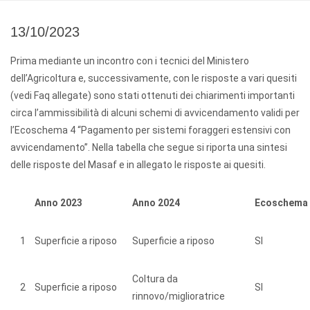
13/10/2023
Prima mediante un incontro con i tecnici del Ministero
dell’Agricoltura e, successivamente, con le risposte a vari quesiti
(vedi Faq allegate) sono stati ottenuti dei chiarimenti importanti
circa l’ammissibilità di alcuni schemi di avvicendamento validi per
l’Ecoschema 4 “Pagamento per sistemi foraggeri estensivi con
avvicendamento”. Nella tabella che segue si riporta una sintesi
delle risposte del Masaf e in allegato le risposte ai quesiti.
Anno 2023
Anno 2024
Ecoschema 4
1
Superficie a riposo
Superficie a riposo
SI
Coltura da
2
Superficie a riposo
SI
rinnovo/miglioratrice