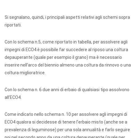
Si segnalano, quindi, i principali aspetti relativi agli schemi sopra
riportati.
Con lo schema n.5, come riportato in tabella, per assolvere agli
impegni di ECO4 è possibile far succedere al riposo una coltura
depauperante (quale per esempio il grano) ma è necessario
inserire nell’arco del biennio almeno una coltura da rinnovo o una
coltura miglioratrice.
Con lo schema n. 6 due anni di erbaio di qualsiasi tipo assolvono
all’ECO4.
Come indicato nello schema n. 10 per assolvere agli impegni di
ECO4 qualora si decidesse di tenere l’erbaio misto (anche se a
prevalenza di leguminose) per una sola annualità e farlo seguire
poi nel secondo anno da una coltura depauperante (quale per