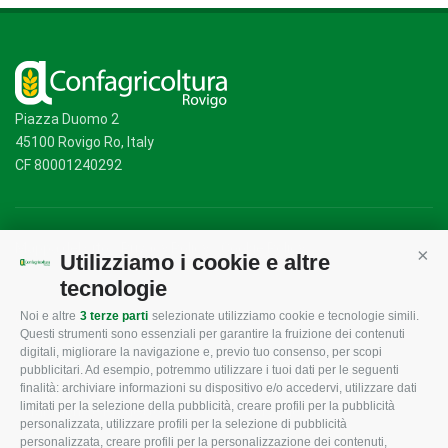
Piazza Duomo 2
45100 Rovigo Ro, Italy
CF 80001240292
Mappa del sito
/
Privacy Policy
/
Cookie Policy
Utilizziamo i cookie e altre
Cont
tecnologie
Noi e altre
3 terze parti
selezionate utilizziamo cookie e tecnologie simili.
CONFAGRICOLTURA
CONFAGRICOLTURA
Questi strumenti sono essenziali per garantire la fruizione dei contenuti
ROVIGO
INFORMA
digitali, migliorare la navigazione e, previo tuo consenso, per scopi
pubblicitari. Ad esempio, potremmo utilizzare i tuoi dati per le seguenti
L'Associazione
Tecnico
finalità: archiviare informazioni su dispositivo e/o accedervi, utilizzare dati
limitati per la selezione della pubblicità, creare profili per la pubblicità
Missione e Progetto
Fiscale
personalizzata, utilizzare profili per la selezione di pubblicità
Organigramma aziendale
Lavoro
personalizzata, creare profili per la personalizzazione dei contenuti,