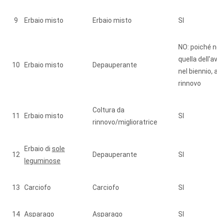
9
Erbaio misto
Erbaio misto
SI
NO: poiché n
quella dell'
10
Erbaio misto
Depauperante
nel biennio,
rinnovo
Coltura da
11
Erbaio misto
SI
rinnovo/miglioratrice
Erbaio di
sole
12
Depauperante
SI
leguminose
13
Carciofo
Carciofo
SI
14
Asparago
Asparago
SI