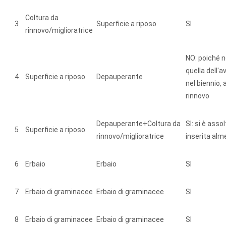
Coltura da
3
Superficie a riposo
SI
rinnovo/miglioratrice
NO: poiché n
quella dell'
4
Superficie a riposo
Depauperante
nel biennio,
rinnovo
Depauperante+Coltura da
SI: si è asso
5
Superficie a riposo
rinnovo/miglioratrice
inserita alm
6
Erbaio
Erbaio
SI
7
Erbaio di graminacee
Erbaio di graminacee
SI
8
Erbaio di graminacee
Erbaio di graminacee
SI