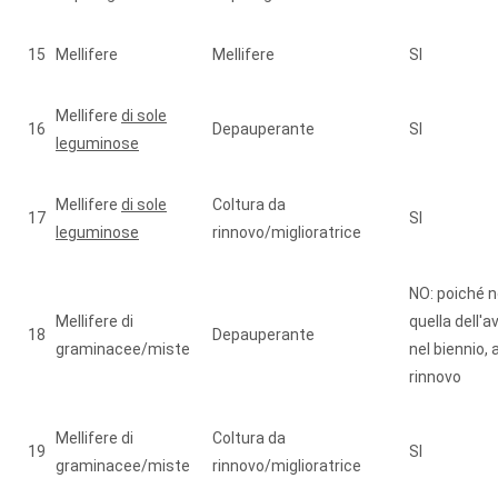
15
Mellifere
Mellifere
SI
Mellifere
di sole
16
Depauperante
SI
leguminose
Mellifere
di sole
Coltura da
17
SI
leguminose
rinnovo/miglioratrice
NO: poiché n
Mellifere di
quella dell'
18
Depauperante
graminacee/miste
nel biennio,
rinnovo
Mellifere di
Coltura da
19
SI
graminacee/miste
rinnovo/miglioratrice