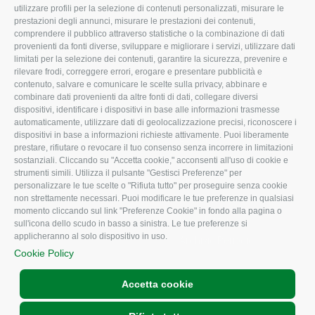
utilizzare profili per la selezione di contenuti personalizzati, misurare le
I Nostri Servizi
Ambiente
prestazioni degli annunci, misurare le prestazioni dei contenuti,
comprendere il pubblico attraverso statistiche o la combinazione di dati
Uffici della Sede
Associazione
provenienti da fonti diverse, sviluppare e migliorare i servizi, utilizzare dati
provinciale
limitati per la selezione dei contenuti, garantire la sicurezza, prevenire e
Le Sedi di Zona
rilevare frodi, correggere errori, erogare e presentare pubblicità e
CONFAGRICOLTURA
contenuto, salvare e comunicare le scelte sulla privacy, abbinare e
Agricoltori S.r.l.
ATTIVA
combinare dati provenienti da altre fonti di dati, collegare diversi
dispositivi, identificare i dispositivi in base alle informazioni trasmesse
Whistleblowing
Notizie in evidenza
automaticamente, utilizzare dati di geolocalizzazione precisi, riconoscere i
Confagricoltura Rovigo e
dispositivi in base a informazioni richieste attivamente. Puoi liberamente
Eventi
Agricoltori srl
prestare, rifiutare o revocare il tuo consenso senza incorrere in limitazioni
Comunicati Stampa
sostanziali. Cliccando su "Accetta cookie," acconsenti all'uso di cookie e
strumenti simili. Utilizza il pulsante "Gestisci Preferenze" per
Video
personalizzare le tue scelte o "Rifiuta tutto" per proseguire senza cookie
non strettamente necessari. Puoi modificare le tue preferenze in qualsiasi
Iscrizione Newsletter
momento cliccando sul link "Preferenze Cookie" in fondo alla pagina o
Newsletter
sull'icona dello scudo in basso a sinistra. Le tue preferenze si
applicheranno al solo dispositivo in uso.
Archivio Periodici
Cookie Policy
Accetta cookie