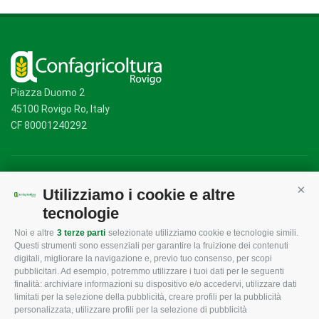
Piazza Duomo 2
45100 Rovigo Ro, Italy
CF 80001240292
Mappa del sito
/
Privacy Policy
/
Cookie Policy
Utilizziamo i cookie e altre
Cont
tecnologie
Noi e altre
3 terze parti
selezionate utilizziamo cookie e tecnologie simili.
CONFAGRICOLTURA
CONFAGRICOLTURA
Questi strumenti sono essenziali per garantire la fruizione dei contenuti
ROVIGO
INFORMA
digitali, migliorare la navigazione e, previo tuo consenso, per scopi
pubblicitari. Ad esempio, potremmo utilizzare i tuoi dati per le seguenti
L'Associazione
Tecnico
finalità: archiviare informazioni su dispositivo e/o accedervi, utilizzare dati
limitati per la selezione della pubblicità, creare profili per la pubblicità
Missione e Progetto
Fiscale
personalizzata, utilizzare profili per la selezione di pubblicità