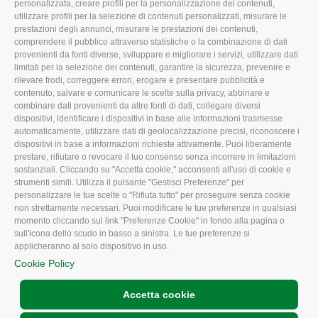
Organigramma aziendale
Lavoro
personalizzata, creare profili per la personalizzazione dei contenuti,
utilizzare profili per la selezione di contenuti personalizzati, misurare le
I Nostri Servizi
Ambiente
prestazioni degli annunci, misurare le prestazioni dei contenuti,
comprendere il pubblico attraverso statistiche o la combinazione di dati
Uffici della Sede
Associazione
provenienti da fonti diverse, sviluppare e migliorare i servizi, utilizzare dati
provinciale
limitati per la selezione dei contenuti, garantire la sicurezza, prevenire e
Le Sedi di Zona
rilevare frodi, correggere errori, erogare e presentare pubblicità e
CONFAGRICOLTURA
contenuto, salvare e comunicare le scelte sulla privacy, abbinare e
Agricoltori S.r.l.
ATTIVA
combinare dati provenienti da altre fonti di dati, collegare diversi
dispositivi, identificare i dispositivi in base alle informazioni trasmesse
Whistleblowing
Notizie in evidenza
automaticamente, utilizzare dati di geolocalizzazione precisi, riconoscere i
Confagricoltura Rovigo e
dispositivi in base a informazioni richieste attivamente. Puoi liberamente
Eventi
Agricoltori srl
prestare, rifiutare o revocare il tuo consenso senza incorrere in limitazioni
Comunicati Stampa
sostanziali. Cliccando su "Accetta cookie," acconsenti all'uso di cookie e
strumenti simili. Utilizza il pulsante "Gestisci Preferenze" per
Video
personalizzare le tue scelte o "Rifiuta tutto" per proseguire senza cookie
non strettamente necessari. Puoi modificare le tue preferenze in qualsiasi
Iscrizione Newsletter
momento cliccando sul link "Preferenze Cookie" in fondo alla pagina o
Newsletter
sull'icona dello scudo in basso a sinistra. Le tue preferenze si
applicheranno al solo dispositivo in uso.
Archivio Periodici
Cookie Policy
Accetta cookie