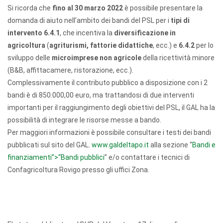
Si ricorda che
fino al
30 marzo 2022
è possibile presentare la
domanda di aiuto nell’ambito dei bandi del PSL per i
tipi di
intervento 6.4.1
, che incentiva la
diversificazione in
agricoltura
(
agriturismi, fattorie didattiche
, ecc.) e
6.4.2
per lo
sviluppo delle
microimprese non agricole
della ricettività minore
(B&B, affittacamere, ristorazione, ecc.).
Complessivamente il contributo pubblico a disposizione con i 2
bandi è di 850.000,00 euro, ma trattandosi di due interventi
importanti per il raggiungimento degli obiettivi del PSL, il GAL ha la
possibilità di integrare le risorse messe a bando.
Per maggiori informazioni è possibile consultare i testi dei bandi
pubblicati sul sito del GAL.
www.galdeltapo.it
alla sezione “
Bandi e
finanziamenti”>“Bandi pubblici
” e/o contattare i tecnici di
Confagricoltura Rovigo presso gli uffici Zona.