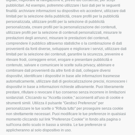
digitali, migliorare la navigazione e, previo tuo consenso, per scopi
pubblicitari. Ad esempio, potremmo utilizzare i tuoi dati per le seguenti
L'Associazione
Tecnico
finalità: archiviare informazioni su dispositivo e/o accedervi, utilizzare dati
limitati per la selezione della pubblicità, creare profili per la pubblicità
Missione e Progetto
Fiscale
personalizzata, utilizzare profili per la selezione di pubblicità
Organigramma aziendale
Lavoro
personalizzata, creare profili per la personalizzazione dei contenuti,
utilizzare profili per la selezione di contenuti personalizzati, misurare le
I Nostri Servizi
Ambiente
prestazioni degli annunci, misurare le prestazioni dei contenuti,
comprendere il pubblico attraverso statistiche o la combinazione di dati
Uffici della Sede
Associazione
provenienti da fonti diverse, sviluppare e migliorare i servizi, utilizzare dati
provinciale
limitati per la selezione dei contenuti, garantire la sicurezza, prevenire e
Le Sedi di Zona
rilevare frodi, correggere errori, erogare e presentare pubblicità e
CONFAGRICOLTURA
contenuto, salvare e comunicare le scelte sulla privacy, abbinare e
Agricoltori S.r.l.
ATTIVA
combinare dati provenienti da altre fonti di dati, collegare diversi
dispositivi, identificare i dispositivi in base alle informazioni trasmesse
Whistleblowing
Notizie in evidenza
automaticamente, utilizzare dati di geolocalizzazione precisi, riconoscere i
Confagricoltura Rovigo e
dispositivi in base a informazioni richieste attivamente. Puoi liberamente
Eventi
Agricoltori srl
prestare, rifiutare o revocare il tuo consenso senza incorrere in limitazioni
Comunicati Stampa
sostanziali. Cliccando su "Accetta cookie," acconsenti all'uso di cookie e
strumenti simili. Utilizza il pulsante "Gestisci Preferenze" per
Video
personalizzare le tue scelte o "Rifiuta tutto" per proseguire senza cookie
non strettamente necessari. Puoi modificare le tue preferenze in qualsiasi
Iscrizione Newsletter
momento cliccando sul link "Preferenze Cookie" in fondo alla pagina o
Newsletter
sull'icona dello scudo in basso a sinistra. Le tue preferenze si
applicheranno al solo dispositivo in uso.
Archivio Periodici