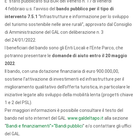
E’ stato pubblicato sul BUR del Veneto n. 17 di venerdì
4
febbraio
u.s. l’avviso del
bando pubblico per il tipo di
intervento 7.5.1
“Infrastrutture e informazione per lo sviluppo
del turismo sostenibile nelle aree rurali”, approvato dal Consiglio
di Amministrazione del GAL con deliberazione n. 3
del
24/01/2022
.
I beneficiari del bando sono gli Enti Locali e l’Ente Parco, che
potranno presentare le
domande di aiuto entro il
20 maggio
2022
.
Il bando, con una dotazione finanziaria di euro 900.000,00,
sostiene l’attivazione di investimenti ed infrastrutture per il
miglioramento qualitativo dell’offerta turistica, in particolare le
iniziative legate allo sviluppo della mobilità lenta (progetti chiave
1 e 2 del PSL).
Per maggiori informazioni è possibile consultare il testo del
bando nel sito internet del GAL.
www.galdeltapo.it
alla sezione
“
Bandi e finanziamenti”>“Bandi pubblici
” e/o contattare gli uffici
del GAL.