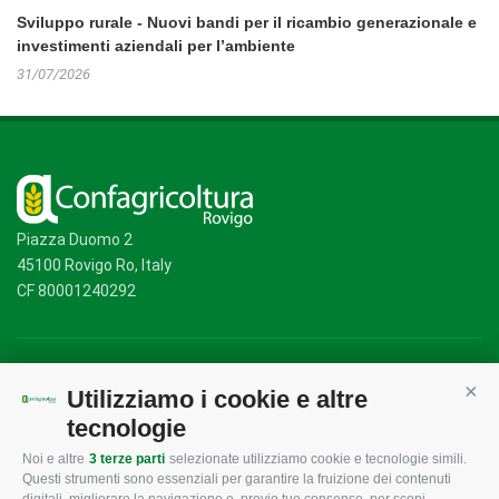
Sviluppo rurale - Nuovi bandi per il ricambio generazionale e
investimenti aziendali per l’ambiente
31/07/2026
Piazza Duomo 2
45100 Rovigo Ro, Italy
CF 80001240292
Mappa del sito
/
Privacy Policy
/
Cookie Policy
Utilizziamo i cookie e altre
Cont
tecnologie
Noi e altre
3 terze parti
selezionate utilizziamo cookie e tecnologie simili.
CONFAGRICOLTURA
CONFAGRICOLTURA
Questi strumenti sono essenziali per garantire la fruizione dei contenuti
ROVIGO
INFORMA