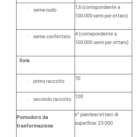
1,6
(corrispondente
a
seme
nudo
·
100.000
semi
per
ettaro)
4
(corrispondente
a
seme
confettato
·
100.000 semi
per
ettaro)
Soia
70
primo
raccolto
·
100
secondo
raccolto
·
n° piantine/ettaro di
Pomodoro da
superficie: 25.000
trasformazione