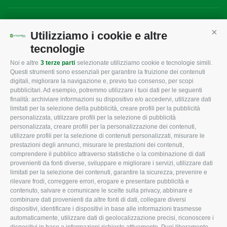
Mappa del sito
/
Privacy Policy
/
Cookie Policy
Utilizziamo i cookie e altre
Cont
tecnologie
Noi e altre
3 terze parti
selezionate utilizziamo cookie e tecnologie simili.
CONFAGRICOLTURA
CONFAGRICOLTURA
Questi strumenti sono essenziali per garantire la fruizione dei contenuti
ROVIGO
INFORMA
digitali, migliorare la navigazione e, previo tuo consenso, per scopi
pubblicitari. Ad esempio, potremmo utilizzare i tuoi dati per le seguenti
L'Associazione
Tecnico
finalità: archiviare informazioni su dispositivo e/o accedervi, utilizzare dati
limitati per la selezione della pubblicità, creare profili per la pubblicità
Missione e Progetto
Fiscale
personalizzata, utilizzare profili per la selezione di pubblicità
Organigramma aziendale
Lavoro
personalizzata, creare profili per la personalizzazione dei contenuti,
utilizzare profili per la selezione di contenuti personalizzati, misurare le
I Nostri Servizi
Ambiente
prestazioni degli annunci, misurare le prestazioni dei contenuti,
comprendere il pubblico attraverso statistiche o la combinazione di dati
Uffici della Sede
Associazione
provenienti da fonti diverse, sviluppare e migliorare i servizi, utilizzare dati
provinciale
limitati per la selezione dei contenuti, garantire la sicurezza, prevenire e
Le Sedi di Zona
rilevare frodi, correggere errori, erogare e presentare pubblicità e
CONFAGRICOLTURA
contenuto, salvare e comunicare le scelte sulla privacy, abbinare e
Agricoltori S.r.l.
ATTIVA
combinare dati provenienti da altre fonti di dati, collegare diversi
dispositivi, identificare i dispositivi in base alle informazioni trasmesse
Whistleblowing
Notizie in evidenza
automaticamente, utilizzare dati di geolocalizzazione precisi, riconoscere i
Confagricoltura Rovigo e