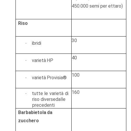
450.000 semi
per
ettaro)
Riso
30
ibridi
·
40
varietà
HP
·
100
varietà
Provisia®
·
160
tutte
le
varietà
di
·
riso
diverse
dalle
precedenti
Barbabietola
da
zucchero