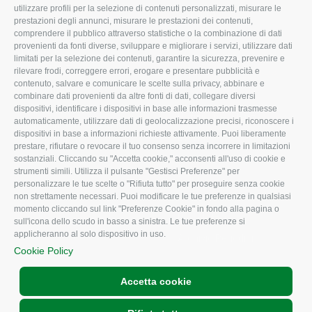
utilizzare profili per la selezione di contenuti personalizzati, misurare le
I Nostri Servizi
Ambiente
prestazioni degli annunci, misurare le prestazioni dei contenuti,
comprendere il pubblico attraverso statistiche o la combinazione di dati
Uffici della Sede
Associazione
provenienti da fonti diverse, sviluppare e migliorare i servizi, utilizzare dati
provinciale
limitati per la selezione dei contenuti, garantire la sicurezza, prevenire e
Le Sedi di Zona
rilevare frodi, correggere errori, erogare e presentare pubblicità e
CONFAGRICOLTURA
contenuto, salvare e comunicare le scelte sulla privacy, abbinare e
Agricoltori S.r.l.
ATTIVA
combinare dati provenienti da altre fonti di dati, collegare diversi
dispositivi, identificare i dispositivi in base alle informazioni trasmesse
Whistleblowing
Notizie in evidenza
automaticamente, utilizzare dati di geolocalizzazione precisi, riconoscere i
Confagricoltura Rovigo e
dispositivi in base a informazioni richieste attivamente. Puoi liberamente
Eventi
Agricoltori srl
prestare, rifiutare o revocare il tuo consenso senza incorrere in limitazioni
Comunicati Stampa
sostanziali. Cliccando su "Accetta cookie," acconsenti all'uso di cookie e
strumenti simili. Utilizza il pulsante "Gestisci Preferenze" per
Video
personalizzare le tue scelte o "Rifiuta tutto" per proseguire senza cookie
non strettamente necessari. Puoi modificare le tue preferenze in qualsiasi
Iscrizione Newsletter
momento cliccando sul link "Preferenze Cookie" in fondo alla pagina o
Newsletter
sull'icona dello scudo in basso a sinistra. Le tue preferenze si
applicheranno al solo dispositivo in uso.
Archivio Periodici
Cookie Policy
Accetta cookie