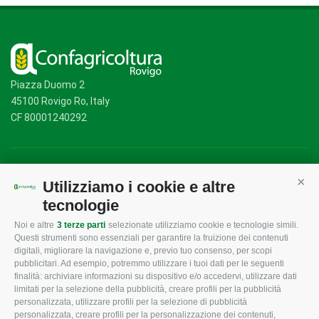
Piazza Duomo 2
45100 Rovigo Ro, Italy
CF 80001240292
Mappa del sito
/
Privacy Policy
/
Cookie Policy
Utilizziamo i cookie e altre
Cont
tecnologie
Noi e altre
3 terze parti
selezionate utilizziamo cookie e tecnologie simili.
CONFAGRICOLTURA
CONFAGRICOLTURA
Questi strumenti sono essenziali per garantire la fruizione dei contenuti
ROVIGO
INFORMA
digitali, migliorare la navigazione e, previo tuo consenso, per scopi
pubblicitari. Ad esempio, potremmo utilizzare i tuoi dati per le seguenti
L'Associazione
Tecnico
finalità: archiviare informazioni su dispositivo e/o accedervi, utilizzare dati
limitati per la selezione della pubblicità, creare profili per la pubblicità
Missione e Progetto
Fiscale
personalizzata, utilizzare profili per la selezione di pubblicità
Organigramma aziendale
Lavoro
personalizzata, creare profili per la personalizzazione dei contenuti,