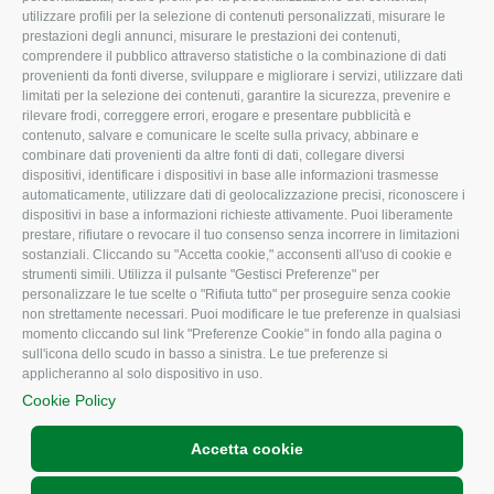
utilizzare profili per la selezione di contenuti personalizzati, misurare le
I Nostri Servizi
Ambiente
prestazioni degli annunci, misurare le prestazioni dei contenuti,
comprendere il pubblico attraverso statistiche o la combinazione di dati
Uffici della Sede
Associazione
provenienti da fonti diverse, sviluppare e migliorare i servizi, utilizzare dati
provinciale
limitati per la selezione dei contenuti, garantire la sicurezza, prevenire e
Le Sedi di Zona
rilevare frodi, correggere errori, erogare e presentare pubblicità e
CONFAGRICOLTURA
contenuto, salvare e comunicare le scelte sulla privacy, abbinare e
Agricoltori S.r.l.
ATTIVA
combinare dati provenienti da altre fonti di dati, collegare diversi
dispositivi, identificare i dispositivi in base alle informazioni trasmesse
Whistleblowing
Notizie in evidenza
automaticamente, utilizzare dati di geolocalizzazione precisi, riconoscere i
Confagricoltura Rovigo e
dispositivi in base a informazioni richieste attivamente. Puoi liberamente
Eventi
Agricoltori srl
prestare, rifiutare o revocare il tuo consenso senza incorrere in limitazioni
Comunicati Stampa
sostanziali. Cliccando su "Accetta cookie," acconsenti all'uso di cookie e
strumenti simili. Utilizza il pulsante "Gestisci Preferenze" per
Video
personalizzare le tue scelte o "Rifiuta tutto" per proseguire senza cookie
non strettamente necessari. Puoi modificare le tue preferenze in qualsiasi
Iscrizione Newsletter
momento cliccando sul link "Preferenze Cookie" in fondo alla pagina o
Newsletter
sull'icona dello scudo in basso a sinistra. Le tue preferenze si
applicheranno al solo dispositivo in uso.
Archivio Periodici
Cookie Policy
Accetta cookie