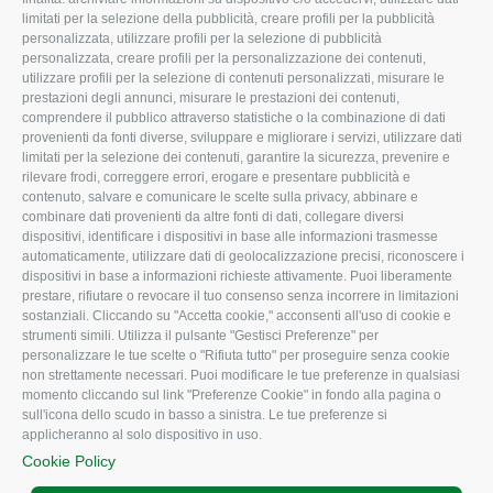
limitati per la selezione della pubblicità, creare profili per la pubblicità
Missione e Progetto
Fiscale
personalizzata, utilizzare profili per la selezione di pubblicità
Organigramma aziendale
Lavoro
personalizzata, creare profili per la personalizzazione dei contenuti,
utilizzare profili per la selezione di contenuti personalizzati, misurare le
I Nostri Servizi
Ambiente
prestazioni degli annunci, misurare le prestazioni dei contenuti,
comprendere il pubblico attraverso statistiche o la combinazione di dati
Uffici della Sede
Associazione
provenienti da fonti diverse, sviluppare e migliorare i servizi, utilizzare dati
provinciale
limitati per la selezione dei contenuti, garantire la sicurezza, prevenire e
Le Sedi di Zona
rilevare frodi, correggere errori, erogare e presentare pubblicità e
CONFAGRICOLTURA
contenuto, salvare e comunicare le scelte sulla privacy, abbinare e
Agricoltori S.r.l.
ATTIVA
combinare dati provenienti da altre fonti di dati, collegare diversi
dispositivi, identificare i dispositivi in base alle informazioni trasmesse
Whistleblowing
Notizie in evidenza
automaticamente, utilizzare dati di geolocalizzazione precisi, riconoscere i
Confagricoltura Rovigo e
dispositivi in base a informazioni richieste attivamente. Puoi liberamente
Eventi
Agricoltori srl
prestare, rifiutare o revocare il tuo consenso senza incorrere in limitazioni
Comunicati Stampa
sostanziali. Cliccando su "Accetta cookie," acconsenti all'uso di cookie e
strumenti simili. Utilizza il pulsante "Gestisci Preferenze" per
Video
personalizzare le tue scelte o "Rifiuta tutto" per proseguire senza cookie
non strettamente necessari. Puoi modificare le tue preferenze in qualsiasi
Iscrizione Newsletter
momento cliccando sul link "Preferenze Cookie" in fondo alla pagina o
Newsletter
sull'icona dello scudo in basso a sinistra. Le tue preferenze si
applicheranno al solo dispositivo in uso.
Archivio Periodici
Cookie Policy