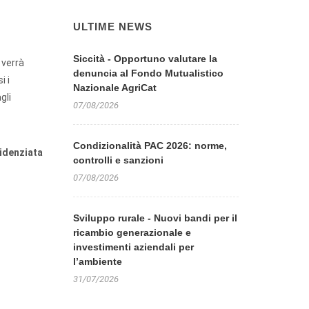
ULTIME NEWS
Siccità - Opportuno valutare la
 verrà
denuncia al Fondo Mutualistico
i i
Nazionale AgriCat
gli
07/08/2026
Condizionalità PAC 2026: norme,
videnziata
controlli e sanzioni
07/08/2026
Sviluppo rurale - Nuovi bandi per il
ricambio generazionale e
investimenti aziendali per
l’ambiente
31/07/2026