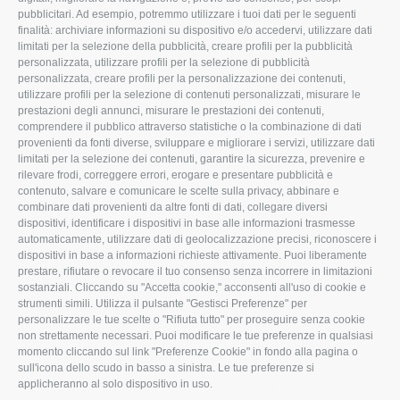
pubblicitari. Ad esempio, potremmo utilizzare i tuoi dati per le seguenti
L'Associazione
Tecnico
finalità: archiviare informazioni su dispositivo e/o accedervi, utilizzare dati
limitati per la selezione della pubblicità, creare profili per la pubblicità
Missione e Progetto
Fiscale
personalizzata, utilizzare profili per la selezione di pubblicità
Organigramma aziendale
Lavoro
personalizzata, creare profili per la personalizzazione dei contenuti,
utilizzare profili per la selezione di contenuti personalizzati, misurare le
I Nostri Servizi
Ambiente
prestazioni degli annunci, misurare le prestazioni dei contenuti,
comprendere il pubblico attraverso statistiche o la combinazione di dati
Uffici della Sede
Associazione
provenienti da fonti diverse, sviluppare e migliorare i servizi, utilizzare dati
provinciale
limitati per la selezione dei contenuti, garantire la sicurezza, prevenire e
Le Sedi di Zona
rilevare frodi, correggere errori, erogare e presentare pubblicità e
CONFAGRICOLTURA
contenuto, salvare e comunicare le scelte sulla privacy, abbinare e
Agricoltori S.r.l.
ATTIVA
combinare dati provenienti da altre fonti di dati, collegare diversi
dispositivi, identificare i dispositivi in base alle informazioni trasmesse
Whistleblowing
Notizie in evidenza
automaticamente, utilizzare dati di geolocalizzazione precisi, riconoscere i
Confagricoltura Rovigo e
dispositivi in base a informazioni richieste attivamente. Puoi liberamente
Eventi
Agricoltori srl
prestare, rifiutare o revocare il tuo consenso senza incorrere in limitazioni
Comunicati Stampa
sostanziali. Cliccando su "Accetta cookie," acconsenti all'uso di cookie e
strumenti simili. Utilizza il pulsante "Gestisci Preferenze" per
Video
personalizzare le tue scelte o "Rifiuta tutto" per proseguire senza cookie
non strettamente necessari. Puoi modificare le tue preferenze in qualsiasi
Iscrizione Newsletter
momento cliccando sul link "Preferenze Cookie" in fondo alla pagina o
Newsletter
sull'icona dello scudo in basso a sinistra. Le tue preferenze si
applicheranno al solo dispositivo in uso.
Archivio Periodici