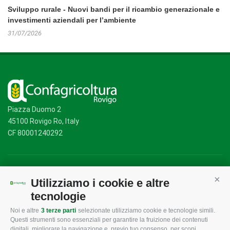
Sviluppo rurale - Nuovi bandi per il ricambio generazionale e
investimenti aziendali per l’ambiente
31/07/2026
Piazza Duomo 2
45100 Rovigo Ro, Italy
CF 80001240292
Mappa del sito
/
Privacy Policy
/
Cookie Policy
Utilizziamo i cookie e altre
Cont
tecnologie
Noi e altre
3 terze parti
selezionate utilizziamo cookie e tecnologie simili.
CONFAGRICOLTURA
CONFAGRICOLTURA
Questi strumenti sono essenziali per garantire la fruizione dei contenuti
ROVIGO
INFORMA
digitali, migliorare la navigazione e, previo tuo consenso, per scopi