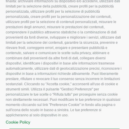
finalità: archiviare informazioni su dispositivo e/o accedervi, utilizzare dati
limitati per la selezione della pubblicità, creare profili per la pubblicità
Missione e Progetto
Fiscale
personalizzata, utilizzare profili per la selezione di pubblicità
Organigramma aziendale
Lavoro
personalizzata, creare profili per la personalizzazione dei contenuti,
utilizzare profili per la selezione di contenuti personalizzati, misurare le
I Nostri Servizi
Ambiente
prestazioni degli annunci, misurare le prestazioni dei contenuti,
comprendere il pubblico attraverso statistiche o la combinazione di dati
Uffici della Sede
Associazione
provenienti da fonti diverse, sviluppare e migliorare i servizi, utilizzare dati
provinciale
limitati per la selezione dei contenuti, garantire la sicurezza, prevenire e
Le Sedi di Zona
rilevare frodi, correggere errori, erogare e presentare pubblicità e
CONFAGRICOLTURA
contenuto, salvare e comunicare le scelte sulla privacy, abbinare e
Agricoltori S.r.l.
ATTIVA
combinare dati provenienti da altre fonti di dati, collegare diversi
dispositivi, identificare i dispositivi in base alle informazioni trasmesse
Whistleblowing
Notizie in evidenza
automaticamente, utilizzare dati di geolocalizzazione precisi, riconoscere i
Confagricoltura Rovigo e
dispositivi in base a informazioni richieste attivamente. Puoi liberamente
Eventi
Agricoltori srl
prestare, rifiutare o revocare il tuo consenso senza incorrere in limitazioni
Comunicati Stampa
sostanziali. Cliccando su "Accetta cookie," acconsenti all'uso di cookie e
strumenti simili. Utilizza il pulsante "Gestisci Preferenze" per
Video
personalizzare le tue scelte o "Rifiuta tutto" per proseguire senza cookie
non strettamente necessari. Puoi modificare le tue preferenze in qualsiasi
Iscrizione Newsletter
momento cliccando sul link "Preferenze Cookie" in fondo alla pagina o
Newsletter
sull'icona dello scudo in basso a sinistra. Le tue preferenze si
applicheranno al solo dispositivo in uso.
Archivio Periodici
Cookie Policy