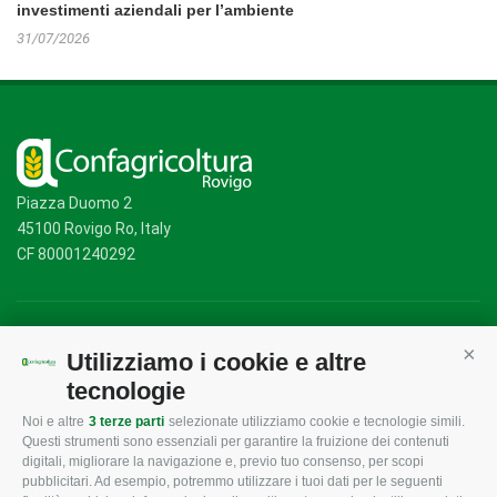
investimenti aziendali per l’ambiente
31/07/2026
Piazza Duomo 2
45100 Rovigo Ro, Italy
CF 80001240292
Mappa del sito
/
Privacy Policy
/
Cookie Policy
Utilizziamo i cookie e altre
Cont
tecnologie
Noi e altre
3 terze parti
selezionate utilizziamo cookie e tecnologie simili.
CONFAGRICOLTURA
CONFAGRICOLTURA
Questi strumenti sono essenziali per garantire la fruizione dei contenuti
ROVIGO
INFORMA
digitali, migliorare la navigazione e, previo tuo consenso, per scopi
pubblicitari. Ad esempio, potremmo utilizzare i tuoi dati per le seguenti
L'Associazione
Tecnico