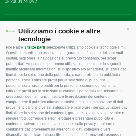
CF 80001240292
Mappa del sito
/
Privacy Policy
/
Cookie Policy
Utilizziamo i cookie e altre
Cont
tecnologie
Noi e altre
3 terze parti
selezionate utilizziamo cookie e tecnologie simili.
CONFAGRICOLTURA
CONFAGRICOLTURA
Questi strumenti sono essenziali per garantire la fruizione dei contenuti
ROVIGO
INFORMA
digitali, migliorare la navigazione e, previo tuo consenso, per scopi
pubblicitari. Ad esempio, potremmo utilizzare i tuoi dati per le seguenti
L'Associazione
Tecnico
finalità: archiviare informazioni su dispositivo e/o accedervi, utilizzare dati
limitati per la selezione della pubblicità, creare profili per la pubblicità
Missione e Progetto
Fiscale
personalizzata, utilizzare profili per la selezione di pubblicità
Organigramma aziendale
Lavoro
personalizzata, creare profili per la personalizzazione dei contenuti,
utilizzare profili per la selezione di contenuti personalizzati, misurare le
I Nostri Servizi
Ambiente
prestazioni degli annunci, misurare le prestazioni dei contenuti,
comprendere il pubblico attraverso statistiche o la combinazione di dati
Uffici della Sede
Associazione
provenienti da fonti diverse, sviluppare e migliorare i servizi, utilizzare dati
provinciale
limitati per la selezione dei contenuti, garantire la sicurezza, prevenire e
Le Sedi di Zona
rilevare frodi, correggere errori, erogare e presentare pubblicità e
CONFAGRICOLTURA
contenuto, salvare e comunicare le scelte sulla privacy, abbinare e
Agricoltori S.r.l.
ATTIVA
combinare dati provenienti da altre fonti di dati, collegare diversi
dispositivi, identificare i dispositivi in base alle informazioni trasmesse
Whistleblowing