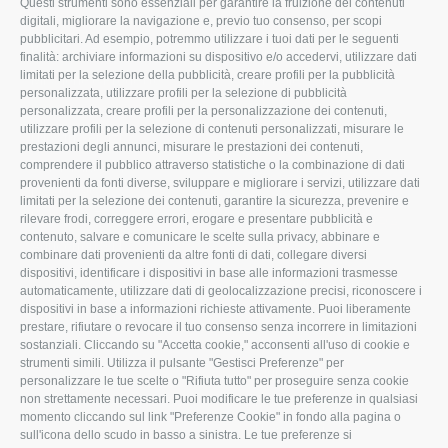
Questi strumenti sono essenziali per garantire la fruizione dei contenuti
ROVIGO
INFORMA
digitali, migliorare la navigazione e, previo tuo consenso, per scopi
pubblicitari. Ad esempio, potremmo utilizzare i tuoi dati per le seguenti
L'Associazione
Tecnico
finalità: archiviare informazioni su dispositivo e/o accedervi, utilizzare dati
limitati per la selezione della pubblicità, creare profili per la pubblicità
Missione e Progetto
Fiscale
personalizzata, utilizzare profili per la selezione di pubblicità
Organigramma aziendale
Lavoro
personalizzata, creare profili per la personalizzazione dei contenuti,
utilizzare profili per la selezione di contenuti personalizzati, misurare le
I Nostri Servizi
Ambiente
prestazioni degli annunci, misurare le prestazioni dei contenuti,
comprendere il pubblico attraverso statistiche o la combinazione di dati
Uffici della Sede
Associazione
provenienti da fonti diverse, sviluppare e migliorare i servizi, utilizzare dati
provinciale
limitati per la selezione dei contenuti, garantire la sicurezza, prevenire e
Le Sedi di Zona
rilevare frodi, correggere errori, erogare e presentare pubblicità e
CONFAGRICOLTURA
contenuto, salvare e comunicare le scelte sulla privacy, abbinare e
Agricoltori S.r.l.
ATTIVA
combinare dati provenienti da altre fonti di dati, collegare diversi
dispositivi, identificare i dispositivi in base alle informazioni trasmesse
Whistleblowing
Notizie in evidenza
automaticamente, utilizzare dati di geolocalizzazione precisi, riconoscere i
Confagricoltura Rovigo e
dispositivi in base a informazioni richieste attivamente. Puoi liberamente
Eventi
Agricoltori srl
prestare, rifiutare o revocare il tuo consenso senza incorrere in limitazioni
Comunicati Stampa
sostanziali. Cliccando su "Accetta cookie," acconsenti all'uso di cookie e
strumenti simili. Utilizza il pulsante "Gestisci Preferenze" per
Video
personalizzare le tue scelte o "Rifiuta tutto" per proseguire senza cookie
non strettamente necessari. Puoi modificare le tue preferenze in qualsiasi
Iscrizione Newsletter
momento cliccando sul link "Preferenze Cookie" in fondo alla pagina o
Newsletter
sull'icona dello scudo in basso a sinistra. Le tue preferenze si