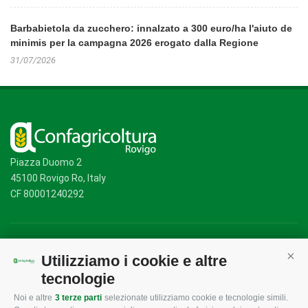
Barbabietola da zucchero: innalzato a 300 euro/ha l'aiuto de
minimis per la campagna 2026 erogato dalla Regione
31/07/2026
Piazza Duomo 2
45100 Rovigo Ro, Italy
CF 80001240292
Mappa del sito
/
Privacy Policy
/
Cookie Policy
Utilizziamo i cookie e altre
Cont
tecnologie
Noi e altre
3 terze parti
selezionate utilizziamo cookie e tecnologie simili.
CONFAGRICOLTURA
CONFAGRICOLTURA