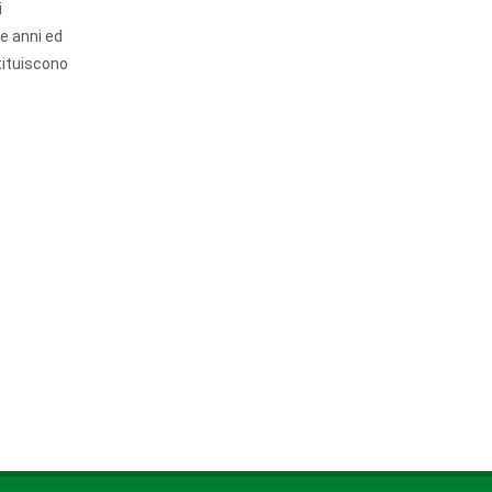
i
ue anni ed
stituiscono