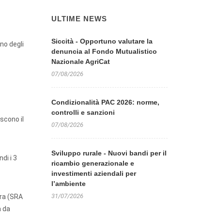
ULTIME NEWS
Siccità - Opportuno valutare la
no degli
denuncia al Fondo Mutualistico
Nazionale AgriCat
07/08/2026
Condizionalità PAC 2026: norme,
controlli e sanzioni
scono il
07/08/2026
Sviluppo rurale - Nuovi bandi per il
di i 3
ricambio generazionale e
investimenti aziendali per
l’ambiente
31/07/2026
ura (SRA
a da