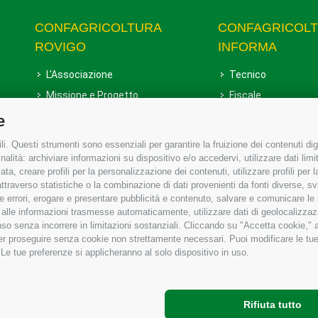
CONFAGRICOLTURA
CONFAGRICOL
ROVIGO
INFORMA
L'Associazione
Tecnico
Missione e Progetto
Fiscale
Organigramma aziendale
Lavoro
e
I Nostri Servizi
Ambiente
i. Questi strumenti sono essenziali per garantire la fruizione dei contenuti dig
Uffici della Sede provinciale
Associazione
alità: archiviare informazioni su dispositivo e/o accedervi, utilizzare dati limita
zata, creare profili per la personalizzazione dei contenuti, utilizzare profili per
Le Sedi di Zona
raverso statistiche o la combinazione di dati provenienti da fonti diverse, svilu
Agricoltori S.r.l.
ere errori, erogare e presentare pubblicità e contenuto, salvare e comunicare le
base alle informazioni trasmesse automaticamente, utilizzare dati di geolocalizzaz
Whistleblowing Confagricoltura
so senza incorrere in limitazioni sostanziali. Cliccando su "Accetta cookie," ac
Rovigo e Agricoltori srl
 per proseguire senza cookie non strettamente necessari. Puoi modificare le t
 Le tue preferenze si applicheranno al solo dispositivo in uso.
Rifiuta tutto
gricoltura Rovigo