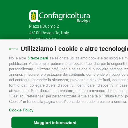
Piazza Duomo 2
45100 Rovigo Ro, Italy
CF 80001240292
Utilizziamo i cookie e altre tecnologi
Noi e altre
3 terze parti
selezionate utilizziamo cookie e tecnologie simil
Mappa del sito
/
Privacy Policy
/
Cookie Policy
pubblicitari. Ad esempio, potremmo utilizzare i tuoi dati per le seguenti fin
personalizzata, utilizzare profili per la selezione di pubblicità personaliz
annunci, misurare le prestazioni dei contenuti, comprendere il pubblico att
dei contenuti, garantire la sicurezza, prevenire e rilevare frodi, corregg
fonti di dati, collegare diversi dispositivi, identificare i dispositivi in 
attivamente. Puoi liberamente prestare, rifiutare o revocare il tuo consen
"Gestisci Preferenze" per personalizzare le tue scelte o "Rifiuta tutto"
Cookie" in fondo alla pagina o sull'icona dello scudo in basso a sinistra.
Cookie Policy
Maggiori informazioni
Copyrights © 2026 Tutti i diritti sono riservati - Confa