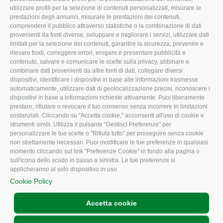
utilizzare profili per la selezione di contenuti personalizzati, misurare le
I Nostri Servizi
Ambiente
prestazioni degli annunci, misurare le prestazioni dei contenuti,
comprendere il pubblico attraverso statistiche o la combinazione di dati
Uffici della Sede
Associazione
provenienti da fonti diverse, sviluppare e migliorare i servizi, utilizzare dati
provinciale
limitati per la selezione dei contenuti, garantire la sicurezza, prevenire e
Le Sedi di Zona
rilevare frodi, correggere errori, erogare e presentare pubblicità e
CONFAGRICOLTURA
contenuto, salvare e comunicare le scelte sulla privacy, abbinare e
Agricoltori S.r.l.
ATTIVA
combinare dati provenienti da altre fonti di dati, collegare diversi
dispositivi, identificare i dispositivi in base alle informazioni trasmesse
Whistleblowing
Notizie in evidenza
automaticamente, utilizzare dati di geolocalizzazione precisi, riconoscere i
Confagricoltura Rovigo e
dispositivi in base a informazioni richieste attivamente. Puoi liberamente
Eventi
Agricoltori srl
prestare, rifiutare o revocare il tuo consenso senza incorrere in limitazioni
Comunicati Stampa
sostanziali. Cliccando su "Accetta cookie," acconsenti all'uso di cookie e
strumenti simili. Utilizza il pulsante "Gestisci Preferenze" per
Video
personalizzare le tue scelte o "Rifiuta tutto" per proseguire senza cookie
non strettamente necessari. Puoi modificare le tue preferenze in qualsiasi
Iscrizione Newsletter
momento cliccando sul link "Preferenze Cookie" in fondo alla pagina o
Newsletter
sull'icona dello scudo in basso a sinistra. Le tue preferenze si
applicheranno al solo dispositivo in uso.
Archivio Periodici
Cookie Policy
Accetta cookie