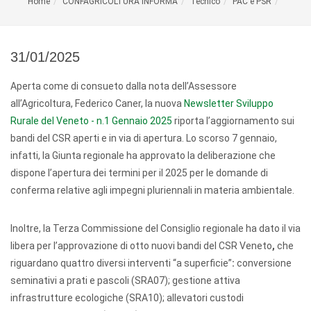
Home
CONFAGRICOLTURA INFORMA
Tecnico
PAC e PSR
31/01/2025
Aperta come di consueto dalla nota dell’Assessore
all’Agricoltura, Federico Caner, la nuova
Newsletter Sviluppo
Rurale del Veneto - n.1 Gennaio 2025
riporta l’aggiornamento sui
bandi del CSR aperti e in via di apertura. Lo scorso 7 gennaio,
infatti, la Giunta regionale ha approvato la deliberazione che
dispone l’apertura dei termini per il 2025 per le domande di
conferma relative agli impegni pluriennali in materia ambientale.
Inoltre, la Terza Commissione del Consiglio regionale ha dato il via
libera per l’approvazione di otto nuovi bandi del CSR Veneto
,
che
riguardano quattro diversi
interventi “a superficie”
:
conversione
seminativi a prati e pascoli (SRA07); gestione attiva
infrastrutture ecologiche (SRA10); allevatori custodi