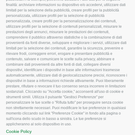
L'Associazione
Tecnico
finalità: archiviare informazioni su dispositivo e/o accedervi, utilizzare dati
limitati per la selezione della pubblicità, creare profili per la pubblicità
Missione e Progetto
Fiscale
personalizzata, utilizzare profili per la selezione di pubblicità
Organigramma aziendale
Lavoro
personalizzata, creare profili per la personalizzazione dei contenuti,
utilizzare profili per la selezione di contenuti personalizzati, misurare le
I Nostri Servizi
Ambiente
prestazioni degli annunci, misurare le prestazioni dei contenuti,
comprendere il pubblico attraverso statistiche o la combinazione di dati
Uffici della Sede
Associazione
provenienti da fonti diverse, sviluppare e migliorare i servizi, utilizzare dati
provinciale
limitati per la selezione dei contenuti, garantire la sicurezza, prevenire e
Le Sedi di Zona
rilevare frodi, correggere errori, erogare e presentare pubblicità e
CONFAGRICOLTURA
contenuto, salvare e comunicare le scelte sulla privacy, abbinare e
Agricoltori S.r.l.
ATTIVA
combinare dati provenienti da altre fonti di dati, collegare diversi
dispositivi, identificare i dispositivi in base alle informazioni trasmesse
Whistleblowing
Notizie in evidenza
automaticamente, utilizzare dati di geolocalizzazione precisi, riconoscere i
Confagricoltura Rovigo e
dispositivi in base a informazioni richieste attivamente. Puoi liberamente
Eventi
Agricoltori srl
prestare, rifiutare o revocare il tuo consenso senza incorrere in limitazioni
Comunicati Stampa
sostanziali. Cliccando su "Accetta cookie," acconsenti all'uso di cookie e
strumenti simili. Utilizza il pulsante "Gestisci Preferenze" per
Video
personalizzare le tue scelte o "Rifiuta tutto" per proseguire senza cookie
non strettamente necessari. Puoi modificare le tue preferenze in qualsiasi
Iscrizione Newsletter
momento cliccando sul link "Preferenze Cookie" in fondo alla pagina o
Newsletter
sull'icona dello scudo in basso a sinistra. Le tue preferenze si
applicheranno al solo dispositivo in uso.
Archivio Periodici
Cookie Policy