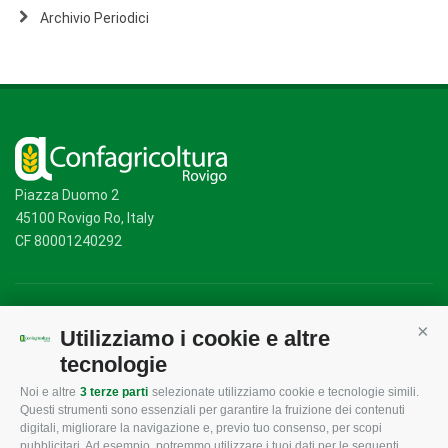
Archivio Periodici
Piazza Duomo 2
45100 Rovigo Ro, Italy
CF 80001240292
Mappa del sito
/
Privacy Policy
/
Cookie Policy
Utilizziamo i cookie e altre
Cont
tecnologie
Noi e altre
3 terze parti
selezionate utilizziamo cookie e tecnologie simili.
CONFAGRICOLTURA
CONFAGRICOLTURA
Questi strumenti sono essenziali per garantire la fruizione dei contenuti
ROVIGO
INFORMA
digitali, migliorare la navigazione e, previo tuo consenso, per scopi
pubblicitari. Ad esempio, potremmo utilizzare i tuoi dati per le seguenti