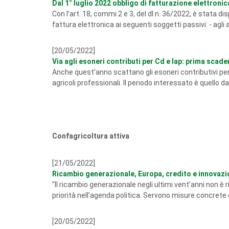
Dal 1° luglio 2022 obbligo di fatturazione elettronic
Con l’art. 18, commi 2 e 3, del dl n. 36/2022, è stata di
fattura elettronica ai seguenti soggetti passivi: - agli a
[20/05/2022]
Via agli esoneri contributi per Cd e Iap: prima scaden
Anche quest’anno scattano gli esoneri contributivi per l
agricoli professionali. Il periodo interessato è quello d
Confagricoltura attiva
[21/05/2022]
Ricambio generazionale, Europa, credito e innovazi
“Il ricambio generazionale negli ultimi vent’anni non è
priorità nell’agenda politica. Servono misure concrete
[20/05/2022]