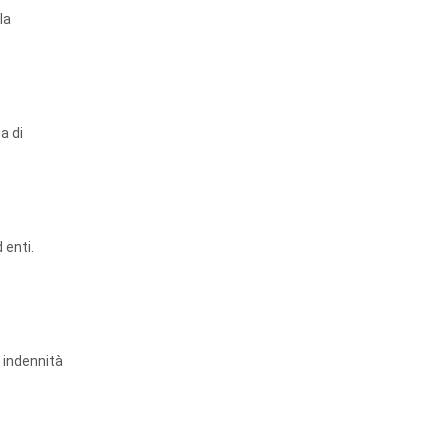
la
a di
 enti.
e indennità