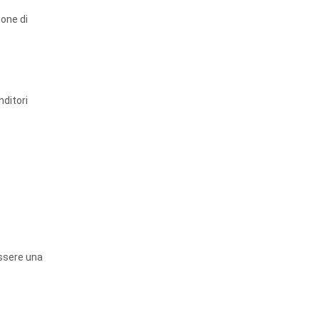
ione di
nditori
essere una