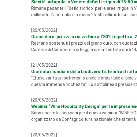
Siccità: ad aprile in Veneto deficit irriguo di 25-50 m
Rimane pesante il "deficit idrico" per le aree irrigue i
millimetri; l'anomalia è a meno 25-50 millimetri sui com
[20/05/2022]
Grano duro: prezzi in rialzo fino all’80% rispetto al 
Restano sostenuti i prezzi del grano duro, con quotazion
Camera di Commercio di Foggia si è attestato sui 544,50
[21/05/2022]
Giornata mondiale della biodiversità: le infrastruttur
“L’Italia vanta un patrimonio unico e irripetibile di biodive
questa immensa ricchezza”. Lo sottolinea il presidente 
[20/05/2022]
Webinar “Wine Hospitality Design” per le imprese en
Sono aperte le iscrizioni per il nuovo webinar “WINE 
organizzato da Confagricoltura nazionale che si terrà i
[20/05/2022]