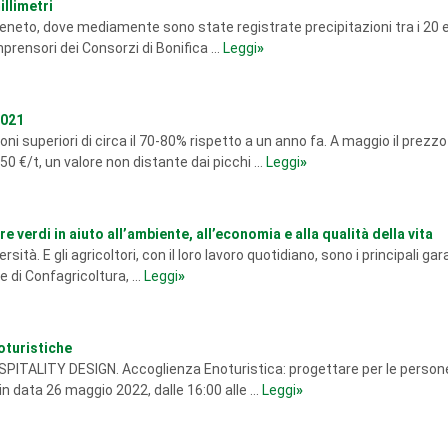
illimetri
n Veneto, dove mediamente sono state registrate precipitazioni tra i 20 e
prensori dei Consorzi di Bonifica ...
Leggi
»
2021
i superiori di circa il 70-80% rispetto a un anno fa. A maggio il prezzo
 €/t, un valore non distante dai picchi ...
Leggi
»
e verdi in aiuto all’ambiente, all’economia e alla qualità della vita
rsità. E gli agricoltori, con il loro lavoro quotidiano, sono i principali gara
di Confagricoltura, ...
Leggi
»
oturistiche
HOSPITALITY DESIGN. Accoglienza Enoturistica: progettare per le person
n data 26 maggio 2022, dalle 16:00 alle ...
Leggi
»