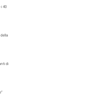
 i 40
 della
nti di
e”