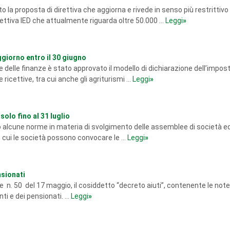
la proposta di direttiva che aggiorna e rivede in senso più restrittivo 
rettiva IED che attualmente riguarda oltre 50.000 ...
Leggi
»
giorno entro il 30 giugno
 delle finanze è stato approvato il modello di dichiarazione dell’impost
ricettive, tra cui anche gli agriturismi ...
Leggi
»
olo fino al 31 luglio
alcune norme in materia di svolgimento delle assemblee di società ed
 cui le società possono convocare le ...
Leggi
»
nsionati
ge n. 50 del 17 maggio, il cosiddetto “decreto aiuti”, contenente le not
i e dei pensionati. ...
Leggi
»