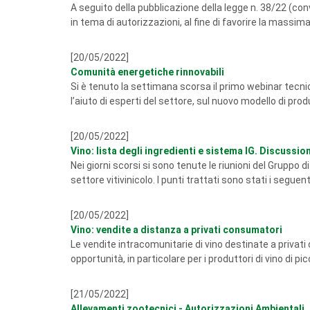
A seguito della pubblicazione della legge n. 38/22 (con
in tema di autorizzazioni, al fine di favorire la massima
[20/05/2022]
Comunità energetiche rinnovabili
Si è tenuto la settimana scorsa il primo webinar tecni
l’aiuto di esperti del settore, sul nuovo modello di pro
[20/05/2022]
Vino: lista degli ingredienti e sistema IG. Discu
Nei giorni scorsi si sono tenute le riunioni del Gruppo 
settore vitivinicolo. I punti trattati sono stati i segu
[20/05/2022]
Vino: vendite a distanza a privati consumatori
Le vendite intracomunitarie di vino destinate a privat
opportunità, in particolare per i produttori di vino di pi
[21/05/2022]
Allevamenti zootecnici - Autorizzazioni Ambientali