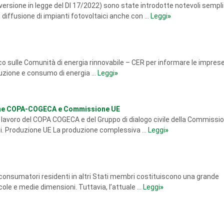
versione in legge del Dl 17/2022) sono state introdotte notevoli sempli
 diffusione di impianti fotovoltaici anche con ...
Leggi
»
co sulle Comunità di energia rinnovabile – CER per informare le impres
duzione e consumo di energia ...
Leggi
»
ssione COPA-COGECA e Commissione UE
di lavoro del COPA COGECA e del Gruppo di dialogo civile della Commission
enti. Produzione UE La produzione complessiva ...
Leggi
»
i consumatori residenti in altri Stati membri costituiscono una grande
ccole e medie dimensioni. Tuttavia, l’attuale ...
Leggi
»