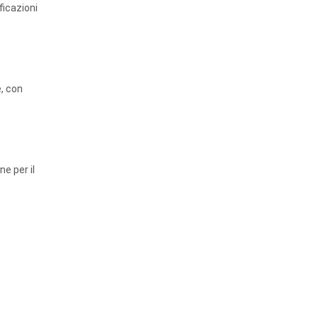
ficazioni
e, con
e per il