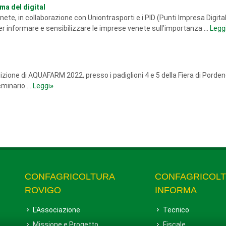
ema del digital
e, in collaborazione con Uniontrasporti e i PID (Punti Impresa Digital
r informare e sensibilizzare le imprese venete sull’importanza ...
Legg
dizione di AQUAFARM 2022, presso i padiglioni 4 e 5 della Fiera di Porden
minario ...
Leggi
»
CONFAGRICOLTURA
CONFAGRICOL
ROVIGO
INFORMA
L'Associazione
Tecnico
Missione e Progetto
Fiscale