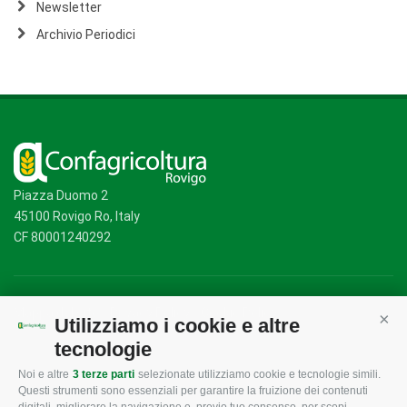
Newsletter
Archivio Periodici
Piazza Duomo 2
45100 Rovigo Ro, Italy
CF 80001240292
Mappa del sito
/
Privacy Policy
/
Cookie Policy
Utilizziamo i cookie e altre
Cont
tecnologie
Noi e altre
3 terze parti
selezionate utilizziamo cookie e tecnologie simili.
CONFAGRICOLTURA
CONFAGRICOLTURA
Questi strumenti sono essenziali per garantire la fruizione dei contenuti
ROVIGO
INFORMA