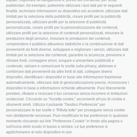
digitali, migliorare la navigazione e, previo tuo consenso, per scopi
pubblicitari. Ad esempio, potremmo utilizzare i tuoi dati per le seguenti
L'Associazione
Tecnico
finalità: archiviare informazioni su dispositivo e/o accedervi, utilizzare dati
limitati per la selezione della pubblicità, creare profili per la pubblicità
Missione e Progetto
Fiscale
personalizzata, utilizzare profili per la selezione di pubblicità
Organigramma aziendale
Lavoro
personalizzata, creare profili per la personalizzazione dei contenuti,
utilizzare profili per la selezione di contenuti personalizzati, misurare le
I Nostri Servizi
Ambiente
prestazioni degli annunci, misurare le prestazioni dei contenuti,
comprendere il pubblico attraverso statistiche o la combinazione di dati
Uffici della Sede
Associazione
provenienti da fonti diverse, sviluppare e migliorare i servizi, utilizzare dati
provinciale
limitati per la selezione dei contenuti, garantire la sicurezza, prevenire e
Le Sedi di Zona
rilevare frodi, correggere errori, erogare e presentare pubblicità e
CONFAGRICOLTURA
contenuto, salvare e comunicare le scelte sulla privacy, abbinare e
Agricoltori S.r.l.
ATTIVA
combinare dati provenienti da altre fonti di dati, collegare diversi
dispositivi, identificare i dispositivi in base alle informazioni trasmesse
Whistleblowing
Notizie in evidenza
automaticamente, utilizzare dati di geolocalizzazione precisi, riconoscere i
Confagricoltura Rovigo e
dispositivi in base a informazioni richieste attivamente. Puoi liberamente
Eventi
Agricoltori srl
prestare, rifiutare o revocare il tuo consenso senza incorrere in limitazioni
Comunicati Stampa
sostanziali. Cliccando su "Accetta cookie," acconsenti all'uso di cookie e
strumenti simili. Utilizza il pulsante "Gestisci Preferenze" per
Video
personalizzare le tue scelte o "Rifiuta tutto" per proseguire senza cookie
non strettamente necessari. Puoi modificare le tue preferenze in qualsiasi
Iscrizione Newsletter
momento cliccando sul link "Preferenze Cookie" in fondo alla pagina o
Newsletter
sull'icona dello scudo in basso a sinistra. Le tue preferenze si
applicheranno al solo dispositivo in uso.
Archivio Periodici