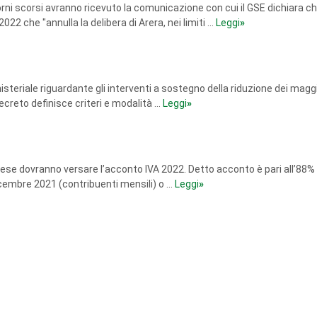
iorni scorsi avranno ricevuto la comunicazione con cui il GSE dichiara c
2 che "annulla la delibera di Arera, nei limiti ...
Leggi
»
isteriale riguardante gli interventi a sostegno della riduzione dei maggi
ecreto definisce criteri e modalità ...
Leggi
»
ese dovranno versare l’acconto IVA 2022. Detto acconto è pari all’88%
icembre 2021 (contribuenti mensili) o ...
Leggi
»