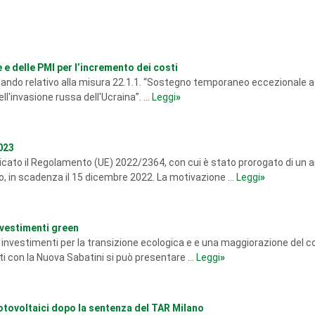
 e delle PMI per l’incremento dei costi
bando relativo alla misura 22.1.1. “Sostegno temporaneo eccezionale a
ll'invasione russa dell'Ucraina”. ...
Leggi
»
023
cato il Regolamento (UE) 2022/2364, con cui è stato prorogato di un an
o, in scadenza il 15 dicembre 2022. La motivazione ...
Leggi
»
nvestimenti green
 investimenti per la transizione ecologica e e una maggiorazione del c
i con la Nuova Sabatini si può presentare ...
Leggi
»
 fotovoltaici dopo la sentenza del TAR Milano