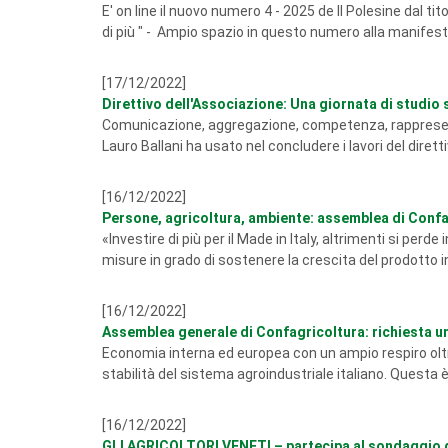
E' on line il nuovo numero 4 - 2025 de Il Polesine dal tit
di più " - Ampio spazio in questo numero alla manifest
[17/12/2022]
Direttivo dell'Associazione: Una giornata di studio s
Comunicazione, aggregazione, competenza, rappresenta
Lauro Ballani ha usato nel concludere i lavori del diretti
[16/12/2022]
Persone, agricoltura, ambiente: assemblea di Confa
«Investire di più per il Made in Italy, altrimenti si perd
misure in grado di sostenere la crescita del prodotto in
[16/12/2022]
Assemblea generale di Confagricoltura: richiesta una
Economia interna ed europea con un ampio respiro oltr
stabilità del sistema agroindustriale italiano. Questa è l
[16/12/2022]
GLI AGRICOLTORI VENETI – partecipa al sondaggio 