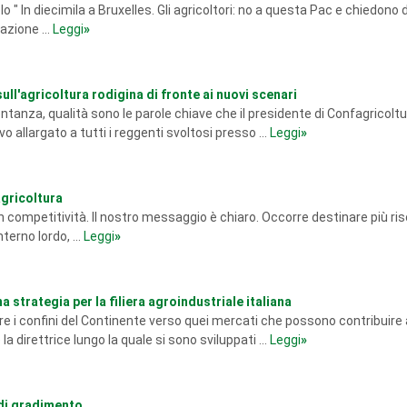
olo " In diecimila a Bruxelles. Gli agricoltori: no a questa Pac e chiedono 
azione ...
Leggi
»
ull'agricoltura rodigina di fronte ai nuovi scenari
nza, qualità sono le parole chiave che il presidente di Confagricoltu
vo allargato a tutti i reggenti svoltosi presso ...
Leggi
»
gricoltura
e in competitività. Il nostro messaggio è chiaro. Occorre destinare più ris
terno lordo, ...
Leggi
»
 strategia per la filiera agroindustriale italiana
e i confini del Continente verso quei mercati che possono contribuire 
a direttrice lungo la quale si sono sviluppati ...
Leggi
»
di gradimento