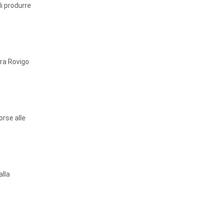
di produrre
ra Rovigo
orse alle
alla