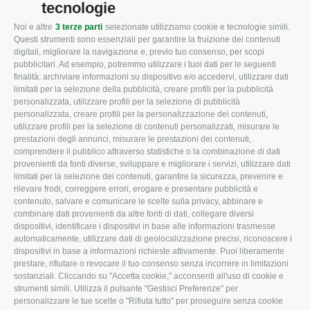
tecnologie
Noi e altre
3 terze parti
selezionate utilizziamo cookie e tecnologie simili.
CONFAGRICOLTURA
CONFAGRICOLTURA
Questi strumenti sono essenziali per garantire la fruizione dei contenuti
ROVIGO
INFORMA
digitali, migliorare la navigazione e, previo tuo consenso, per scopi
pubblicitari. Ad esempio, potremmo utilizzare i tuoi dati per le seguenti
L'Associazione
Tecnico
finalità: archiviare informazioni su dispositivo e/o accedervi, utilizzare dati
limitati per la selezione della pubblicità, creare profili per la pubblicità
Missione e Progetto
Fiscale
personalizzata, utilizzare profili per la selezione di pubblicità
Organigramma aziendale
Lavoro
personalizzata, creare profili per la personalizzazione dei contenuti,
utilizzare profili per la selezione di contenuti personalizzati, misurare le
I Nostri Servizi
Ambiente
prestazioni degli annunci, misurare le prestazioni dei contenuti,
comprendere il pubblico attraverso statistiche o la combinazione di dati
Uffici della Sede
Associazione
provenienti da fonti diverse, sviluppare e migliorare i servizi, utilizzare dati
provinciale
limitati per la selezione dei contenuti, garantire la sicurezza, prevenire e
Le Sedi di Zona
rilevare frodi, correggere errori, erogare e presentare pubblicità e
CONFAGRICOLTURA
contenuto, salvare e comunicare le scelte sulla privacy, abbinare e
Agricoltori S.r.l.
ATTIVA
combinare dati provenienti da altre fonti di dati, collegare diversi
dispositivi, identificare i dispositivi in base alle informazioni trasmesse
Whistleblowing
Notizie in evidenza
automaticamente, utilizzare dati di geolocalizzazione precisi, riconoscere i
Confagricoltura Rovigo e
dispositivi in base a informazioni richieste attivamente. Puoi liberamente
Eventi
Agricoltori srl
prestare, rifiutare o revocare il tuo consenso senza incorrere in limitazioni
Comunicati Stampa
sostanziali. Cliccando su "Accetta cookie," acconsenti all'uso di cookie e
strumenti simili. Utilizza il pulsante "Gestisci Preferenze" per
Video
personalizzare le tue scelte o "Rifiuta tutto" per proseguire senza cookie