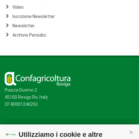
Video
Iscrizione Newsletter
Newsletter
Archivio Periodici
Piazza Duomo 2
45100 Rovigo Ro, Italy
CF 80001240292
Mappa del sito
/
Privacy Policy
/
Cookie Policy
Utilizziamo i cookie e altre
Cont