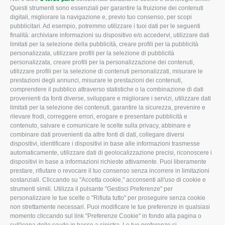
CONFAGRICOLTURA
CONFAGRICOLTURA
Questi strumenti sono essenziali per garantire la fruizione dei contenuti
ROVIGO
INFORMA
digitali, migliorare la navigazione e, previo tuo consenso, per scopi
pubblicitari. Ad esempio, potremmo utilizzare i tuoi dati per le seguenti
L'Associazione
Tecnico
finalità: archiviare informazioni su dispositivo e/o accedervi, utilizzare dati
limitati per la selezione della pubblicità, creare profili per la pubblicità
Missione e Progetto
Fiscale
personalizzata, utilizzare profili per la selezione di pubblicità
Organigramma aziendale
Lavoro
personalizzata, creare profili per la personalizzazione dei contenuti,
utilizzare profili per la selezione di contenuti personalizzati, misurare le
I Nostri Servizi
Ambiente
prestazioni degli annunci, misurare le prestazioni dei contenuti,
comprendere il pubblico attraverso statistiche o la combinazione di dati
Uffici della Sede
Associazione
provenienti da fonti diverse, sviluppare e migliorare i servizi, utilizzare dati
provinciale
limitati per la selezione dei contenuti, garantire la sicurezza, prevenire e
Le Sedi di Zona
rilevare frodi, correggere errori, erogare e presentare pubblicità e
CONFAGRICOLTURA
contenuto, salvare e comunicare le scelte sulla privacy, abbinare e
Agricoltori S.r.l.
ATTIVA
combinare dati provenienti da altre fonti di dati, collegare diversi
dispositivi, identificare i dispositivi in base alle informazioni trasmesse
Whistleblowing
Notizie in evidenza
automaticamente, utilizzare dati di geolocalizzazione precisi, riconoscere i
Confagricoltura Rovigo e
dispositivi in base a informazioni richieste attivamente. Puoi liberamente
Eventi
Agricoltori srl
prestare, rifiutare o revocare il tuo consenso senza incorrere in limitazioni
Comunicati Stampa
sostanziali. Cliccando su "Accetta cookie," acconsenti all'uso di cookie e
strumenti simili. Utilizza il pulsante "Gestisci Preferenze" per
Video
personalizzare le tue scelte o "Rifiuta tutto" per proseguire senza cookie
non strettamente necessari. Puoi modificare le tue preferenze in qualsiasi
Iscrizione Newsletter
momento cliccando sul link "Preferenze Cookie" in fondo alla pagina o
Newsletter