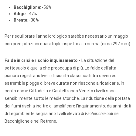
Bacchiglione
: -56%
Adige
: -47%
Brenta
: -38%
Per riequilibrare l'anno idrologico sarebbe necessario un maggio
con precipitazioni quasi triple rispetto alla norma (circa 297 mm).
Falde in crisi e rischio inquinamento -
La situazione del
sottosuolo è quella che preoccupa di più. Le falde dell'alta
pianura registrano livelli di siccità classificati tra severi ed
estremi; le piogge di breve durata non riescono a ricaricarle. In
centri come Cittadella e Castelfranco Veneto i livelli sono
sensibilmente sotto le medie storiche. La riduzione della portata
dei fiumi rischia inoltre di amplificare l'inquinamento: da anni i dati
di Legambiente segnalano livelli elevati di
Escherichia coli
nel
Bacchiglione e nel Retrone.