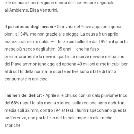
e le dichiarazioni dei giorni scorsi dell'assessore regionale
all'Ambiente, Elisa Venturini.
Il paradosso degli invasi -
Gli invasi del Piave appaiono quasi
pieni, all'84%, ma non grazie alle piogge. La causa è un aprile
eccezionalmente caldo — il terzo più bollente dal 1991 e il quarto
mese più secco degli ultimi 35 anni — che ha fuso
prematuramente la neve in quota. Le riserve nevose nel bacino
del Piave ammontano oggi ad appena 40 milioni di metri cubi, ben
al di sotto della norma: le scorte estive sono state di fatto
consumate in anticipo.
I numeri del deficit -
Aprile si è chiuso con un calo pluviometrico
del
66%
rispetto alla media storica: sulla regione sono caduti in
media soli 32 mm, contro i 94 attesi. I fiumi rispecchiano questa
sofferenza, con portate in netto calo rispetto alle medie
storiche: