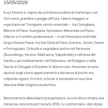
15/05/2026
In q il Veneto è colpito da un'intensa ondata di maltempo, con
forti venti, grandine e piogge diffuse. I danni maggiori si
registrano nel Trevigiano centro-orientale — tra Conegliano,
Mareno di Piave, Susegana, Spresiano, Maserada sul Piave,
Oderzo e il confine pordenonese — e nel Veneziano orientale,
lungo il basso Piave, tra San Donà di Piave, Eraclea, Jesolo, Caorle
e Portogruaro. Criticità si segnalano anche nel Veronese
(Bussolengo, Verona, Villafranca, Valpolicella) e nell'area del
Garda e, più isolatamente, nel Padovano, nel Rodigino e nella
fascia di Chioggia e Rosolina. In diversi casi i fenomeni si sono
ripetuti sugli stessi appezzamenti a distanza di poche ore,
colpendo vigneti, frutteti, orticole e seminativi in una fase
delicata della stagione produttiva.
Nonostante le abbondanti precipitazioni, la crisi idrica rimane una
minaccia concreta per l'estate 2026. Lo confermano i dati Arpav